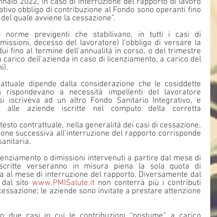
ennaio 2022, in caso di interruzione del rapporto di lavoro 
lativo obbligo di contribuzione al Fondo sono operanti fino 
del quale avviene la cessazione”.
norme previgenti che stabilivano, in tutti i casi di 
missioni, decesso del lavoratore) l’obbligo di versare la 
ui fino al termine dell’annualità in corso, o del trimestre 
 carico dell’azienda in caso di licenziamento, a carico del 
i).
rattuale dipende dalla considerazione che le cosiddette 
 rispondevano a necessità impellenti del lavoratore 
 iscriveva ad un altro Fondo Sanitario Integrativo, e 
à alle aziende iscritte nel computo della corretta 
esto contrattuale, nella generalità dei casi di cessazione, 
ione successiva all’interruzione del rapporto corrisponde 
sanitaria.
icenziamento o dimissioni intervenuti a partire dal mese di 
scritte verseranno in misura piena la sola quota di 
ta al mese di interruzione del rapporto. Diversamente dal 
 dal sito 
www.PMISalute.it
 non conterrà più i contributi 
cessazione; le aziende sono invitate a prestare attenzione 
o due casi in cui le contribuzioni “postume” a carico 