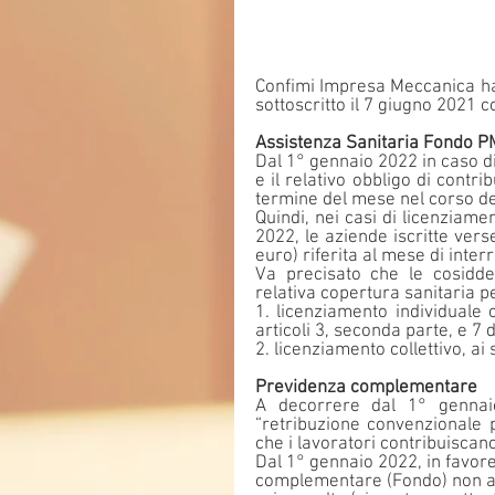
Confimi Impresa Meccanica ha 
sottoscritto il 7 giugno 2021 c
Assistenza Sanitaria Fondo PM
Dal 1° gennaio 2022 in caso di
e il relativo obbligo di contr
termine del mese nel corso de
Quindi, nei casi di licenziame
2022, le aziende iscritte vers
euro) riferita al mese di inter
Va precisato che le cosiddet
relativa copertura sanitaria pe
1. licenziamento individuale o
articoli 3, seconda parte, e 7
2. licenziamento collettivo, ai
Previdenza complementare
A decorrere dal 1° gennaio
“retribuzione convenzionale
che i lavoratori contribuiscan
Dal 1° gennaio 2022, in favore 
complementare (Fondo) non abb