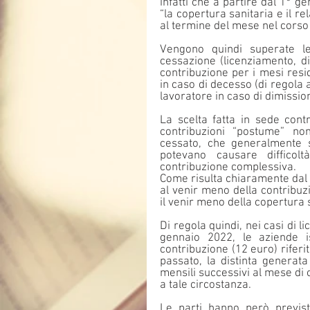
infatti che a partire dal 1° g
“la copertura sanitaria e il re
al termine del mese nel corso 
Vengono quindi superate le 
cessazione (licenziamento, di
contribuzione per i mesi resid
in caso di decesso (di regola a
lavoratore in caso di dimission
La scelta fatta in sede cont
contribuzioni “postume” non
cessato, che generalmente si
potevano causare difficolt
contribuzione complessiva.
Come risulta chiaramente dal t
al venir meno della contribuz
il venir meno della copertura 
Di regola quindi, nei casi di l
gennaio 2022, le aziende i
contribuzione (12 euro) riferi
passato, la distinta generata
mensili successivi al mese di 
a tale circostanza.
Le parti hanno però previst