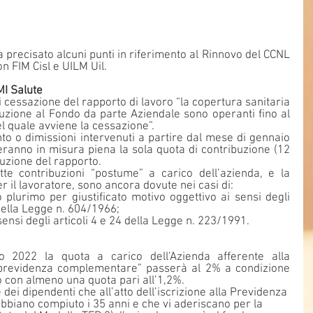
precisato alcuni punti in riferimento al Rinnovo del CCNL 
on FIM Cisl e UILM Uil.
I Salute 
 cessazione del rapporto di lavoro “la copertura sanitaria 
ibuzione al Fondo da parte Aziendale sono operanti fino al 
l quale avviene la cessazione”. 
nto o dimissioni intervenuti a partire dal mese di gennaio 
eranno in misura piena la sola quota di contribuzione (12 
ruzione del rapporto. 
te contribuzioni “postume” a carico dell’azienda, e la 
r il lavoratore, sono ancora dovute nei casi di:
 plurimo per giustificato motivo oggettivo ai sensi degli 
 della Legge n. 604/1966;
 sensi degli articoli 4 e 24 della Legge n. 223/1991.
 2022 la quota a carico dell’Azienda afferente alla 
 previdenza complementare” passerà al 2% a condizione 
o con almeno una quota pari all’1,2%.
dei dipendenti che all’atto dell’iscrizione alla Previdenza 
iano compiuto i 35 anni e che vi aderiscano per la 