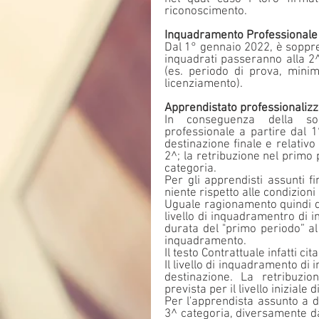
riconoscimento.
Inquadramento Professionale
Dal 1° gennaio 2022, è soppress
inquadrati passeranno alla 2^
(es. periodo di prova, minimi
licenziamento).
Apprendistato professionalizz
In conseguenza della sop
professionale a partire dal 1
destinazione finale e relativ
2^; la retribuzione nel primo 
categoria.
Per gli apprendisti assunti 
niente rispetto alle condizioni 
Uguale ragionamento quindi de
livello di inquadramentro di in
durata del "primo periodo” al
inquadramento.
Il testo Contrattuale infatti cita
Il livello di inquadramento di i
destinazione. La retribuzio
prevista per il livello inizial
Per l'apprendista assunto a d
3^ categoria, diversamente da