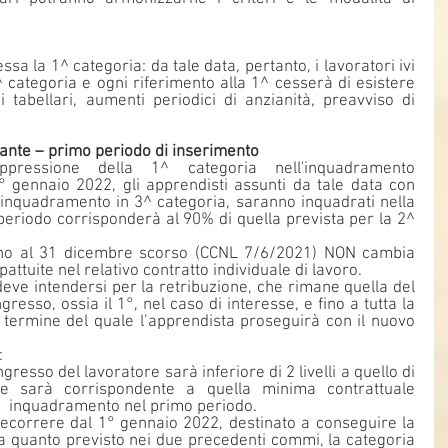
a la 1^ categoria: da tale data, pertanto, i lavoratori ivi 
 categoria e ogni riferimento alla 1^ cesserà di esistere 
 tabellari, aumenti periodici di anzianità, preavviso di 
ante – primo periodo di inserimento
pressione della 1^ categoria nell'inquadramento 
° gennaio 2022, gli apprendisti assunti da tale data con 
o inquadramento in 3^ categoria, saranno inquadrati nella 
periodo corrisponderà al 90% di quella prevista per la 2^ 
fino al 31 dicembre scorso (CCNL 7/6/2021) NON cambia 
pattuite nel relativo contratto individuale di lavoro.
ve intendersi per la retribuzione, che rimane quella del 
gresso, ossia il 1°, nel caso di interesse, e fino a tutta la 
 termine del quale l’apprendista proseguirà con il nuovo 
:
ngresso del lavoratore sarà inferiore di 2 livelli a quello di 
ne sarà corrispondente a quella minima contrattuale 
e di  inquadramento nel primo periodo.
ecorrere dal 1° gennaio 2022, destinato a conseguire la 
 quanto previsto nei due precedenti commi, la categoria 