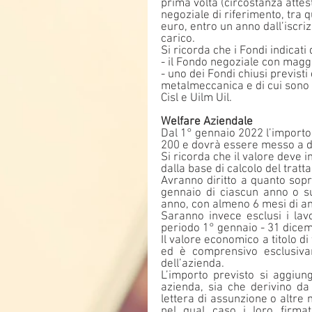
prima volta (circostanza attes
negoziale di riferimento, tra q
euro, entro un anno dall’iscriz
carico. 
Si ricorda che i Fondi indicati
- il Fondo negoziale con magg
- uno dei Fondi chiusi previsti 
metalmeccanica e di cui sono 
Cisl e Uilm Uil.
Welfare Aziendale
Dal 1° gennaio 2022 l’importo 
200 e dovrà essere messo a di
Si ricorda che il valore deve
dalla base di calcolo del tratt
Avranno diritto a quanto sopra
gennaio di ciascun anno o su
anno, con almeno 6 mesi di an
Saranno invece esclusi i lavo
periodo 1° gennaio - 31 dicem
Il valore economico a titolo di
ed è comprensivo esclusivame
dell’azienda.
L’importo previsto si aggiung
azienda, sia che derivino da 
lettera di assunzione o altre m
nel qual caso i loro firmat