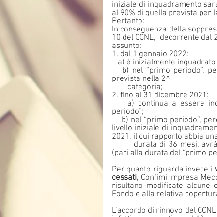
iniziale di inquadramento sar
al 90% di quella prevista per l
Pertanto:
In conseguenza della soppressio
10 del CCNL,  decorrente dal 2
assunto:
1. dal 1 gennaio 2022:
   a) è inizialmente inquadrat
   b) nel “primo periodo”, percepirà la retribuzione corrispondente al 90% di quella 
prevista nella 2^    
        categoria;
2. fino al 31 dicembre 2021:
    a) continua a essere inquadrato nella 1^ categoria fino al termine del “primo 
periodo”;
    b) nel “primo periodo”, percepirà la retribuzione dalla 1^ categoria, ossia quella del 
livello iniziale di inquadrame
2021, il cui rapporto abbia una
        durata di 36 mesi, avrà diritto alla retribuzione della 1^  categoria per 12 mesi 
(pari alla durata del “primo pe
Per quanto riguarda invece i 
cessati, 
Confimi Impresa Mecca
risultano modificate alcune d
Fondo e alla relativa copertur
L’accordo di rinnovo del CCNL