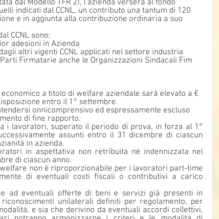
tata dal Modello TFR 2), l’azienda verserà al fondo 
uelli indicati dal CCNL, un contributo una tantum di 120 
ione e in aggiunta alla contribuzione ordinaria a suo 
 dal CCNL sono:
ior adesioni in Azienda
dagli altri vigenti CCNL applicati nel settore industria 
Parti Firmatarie anche le Organizzazioni Sindacali Fim 
economico a titolo di welfare aziendale sarà elevato a € 
sposizione entro il 1° settembre.
 intendersi onnicomprensivo ed espressamente escluso 
amento di fine rapporto.
 i lavoratori, superato il periodo di prova, in forza al 1° 
ccessivamente assunti entro il 31 dicembre di ciascun 
zianità in azienda.
ratori in aspettativa non retribuita né indennizzata nel 
bre di ciascun anno.
 welfare non è riproporzionabile per i lavoratori part-time 
nte di eventuali costi fiscali o contributivi a carico 
e ad eventuali offerte di beni e servizi già presenti in 
riconoscimenti unilaterali definiti per regolamento, per 
odalità, e sia che derivino da eventuali accordi collettivi, 
ari potranno armonizzarne i criteri e le modalità di 