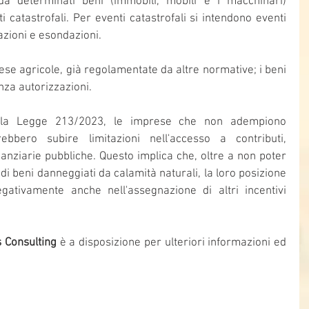
da determinati beni (immobili, mobili e i macchinari) 
 catastrofali. Per eventi catastrofali si intendono eventi 
dazioni e esondazioni. 
rese agricole, già regolamentate da altre normative; i beni 
nza autorizzazioni.
la Legge 213/2023, le imprese che non adempiono 
rebbero subire limitazioni nell'accesso a contributi, 
anziarie pubbliche. Questo implica che, oltre a non poter 
o di beni danneggiati da calamità naturali, la loro posizione 
ativamente anche nell'assegnazione di altri incentivi 
 Consulting
 è a disposizione per ulteriori informazioni ed 