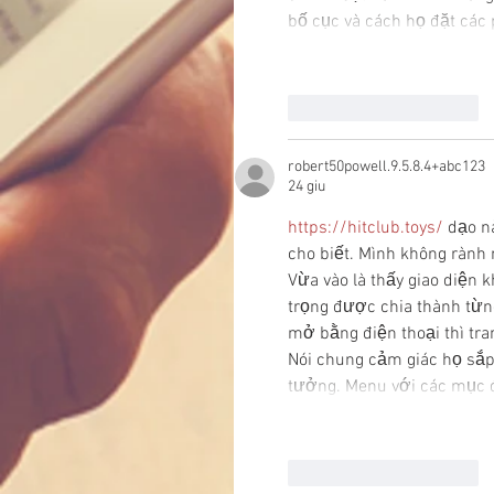
bố cục và cách họ đặt các
Mi piace
Rispondi
robert50powell.9.5.8.4+abc123
24 giu
https://hitclub.toys/
 dạo n
cho biết. Mình không rành 
Vừa vào là thấy giao diện 
trọng được chia thành từng
mở bằng điện thoại thì tran
Nói chung cảm giác họ sắp
tưởng. Menu với các mục
Mi piace
Rispondi