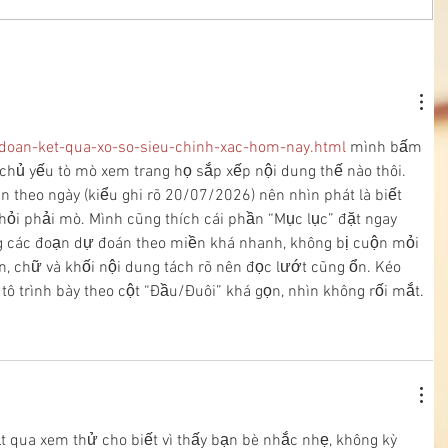
-doan-ket-qua-xo-so-sieu-chinh-xac-hom-nay.html
 mình bấm 
, chủ yếu tò mò xem trang họ sắp xếp nội dung thế nào thôi. 
n theo ngày (kiểu ghi rõ 20/07/2026) nên nhìn phát là biết 
ỏi phải mò. Mình cũng thích cái phần “Mục lục” đặt ngay 
g các đoạn dự đoán theo miền khá nhanh, không bị cuộn mỏi 
ản, chữ và khối nội dung tách rõ nên đọc lướt cũng ổn. Kéo 
tô trình bày theo cột “Đầu/Đuôi” khá gọn, nhìn không rối mắt.
t qua xem thử cho biết vì thấy bạn bè nhắc nhẹ, không kỳ 