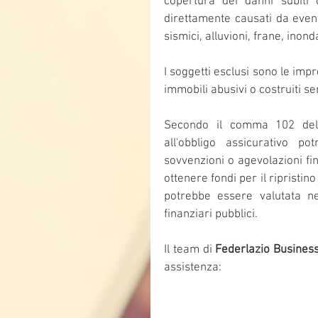
copertura dei danni subiti 
direttamente causati da eventi
sismici, alluvioni, frane, inon
I soggetti esclusi sono le imp
immobili abusivi o costruiti se
Secondo il comma 102 del
all'obbligo assicurativo pot
sovvenzioni o agevolazioni fin
ottenere fondi per il ripristin
potrebbe essere valutata neg
finanziari pubblici.
Il team di 
Federlazio Business
assistenza: