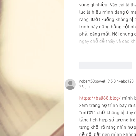
vọng gì nhiều. Vào cái là 
lúc là hiểu mình đang ở mụ
ràng, lướt xuống không bị 
trình bày dạng bảng cột nh
phải căng mắt. Nói chung d
ngay chỗ dễ thấy và các k
Mi piace
Rispondi
robert50powell.9.5.8.4+abc123
26 giu
https://ball88.blog/
 mình b
xem trang họ trình bày ra s
“mượt”, chữ không bị dày 
tảng tích hợp số lượng trò
từng khối rõ ràng nhìn hợp 
đề nổi bật nên mình không