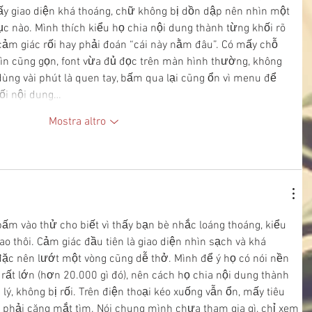
thấy giao diện khá thoáng, chữ không bị dồn dập nên nhìn một 
c nào. Mình thích kiểu họ chia nội dung thành từng khối rõ 
cảm giác rối hay phải đoán “cái này nằm đâu”. Có mấy chỗ 
ìn cũng gọn, font vừa đủ đọc trên màn hình thường, không 
ùng vài phút là quen tay, bấm qua lại cũng ổn vì menu để 
hối nội dung…
Mostra altro
ấm vào thử cho biết vì thấy bạn bè nhắc loáng thoáng, kiểu 
ao thôi. Cảm giác đầu tiên là giao diện nhìn sạch và khá 
đặc nên lướt một vòng cũng dễ thở. Mình để ý họ có nói nền 
 rất lớn (hơn 20.000 gì đó), nên cách họ chia nội dung thành 
lý, không bị rối. Trên điện thoại kéo xuống vẫn ổn, mấy tiêu 
 phải căng mắt tìm. Nói chung mình chưa tham gia gì, chỉ xem 