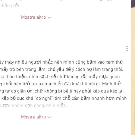
 phần giới…
Mostra altro
ày thấy nhiều người nhắc nên mình cũng bấm vào xem thử 
mấy trò bên trong lắm, chủ yếu để ý cách họ làm trang thôi. 
khá thân thiện, nhìn sạch sẽ chứ không rối, mấy mục quan 
 khối nên lướt qua cũng hiểu đại khái họ nói gì. Mình thử 
g tự co giãn ổn, chữ không bị bé tí hay phải kéo qua kéo lại. 
 xếp bố cục khá “có nghĩ”, tìm chỗ cần bấm nhanh hơn mình 
 được nhóm gọn gàng, nhìn một…
Mostra altro