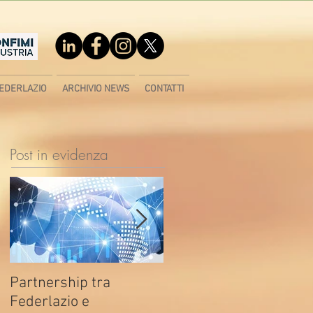
EDERLAZIO
ARCHIVIO NEWS
CONTATTI
Post in evidenza
Partnership tra
Fondo di contrasto alla
Federlazio e
deindustrializzazione -