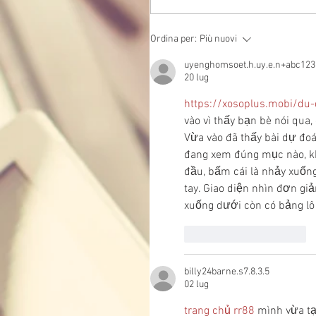
Ordina per:
Più nuovi
uyenghomsoet.h.uy.e.n+abc123
20 lug
https://xosoplus.mobi/du
vào vì thấy bạn bè nói qua
Vừa vào đã thấy bài dự đoá
đang xem đúng mục nào, kh
đầu, bấm cái là nhảy xuốn
tay. Giao diện nhìn đơn gi
xuống dưới còn có bảng lô 
Mi piace
Rispondi
billy24barne.s7.8.3.5
02 lug
trang chủ rr88
 mình vừa tạ