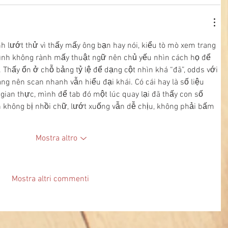
 lướt thử vì thấy mấy ông bạn hay nói, kiểu tò mò xem trang 
 Mình không rành mấy thuật ngữ nên chủ yếu nhìn cách họ để 
 Thấy ổn ở chỗ bảng tỷ lệ để dạng cột nhìn khá “đã”, odds với 
ng nên scan nhanh vẫn hiểu đại khái. Có cái hay là số liệu 
 gian thực, mình để tab đó một lúc quay lại đã thấy con số 
n không bị nhồi chữ, lướt xuống vẫn dễ chịu, không phải bấm 
Mostra altro
Mostra altri commenti