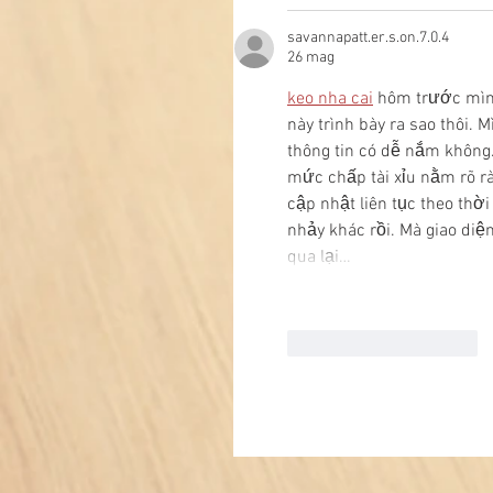
savannapatt.er.s.on.7.0.4
26 mag
keo nha cai
 hôm trước mình
này trình bày ra sao thôi.
thông tin có dễ nắm không.
mức chấp tài xỉu nằm rõ rà
cập nhật liên tục theo thời
nhảy khác rồi. Mà giao diệ
qua lại…
Mi piace
Rispondi