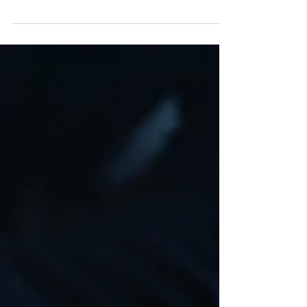
INPS: ADI e SFL – esonero
contributivo
L’INPS ha pubblicato il messaggio n. 3888
del 20 novembre 2024 , avente ad oggetto il
rilascio del modulo di richiesta
dell’esonero...