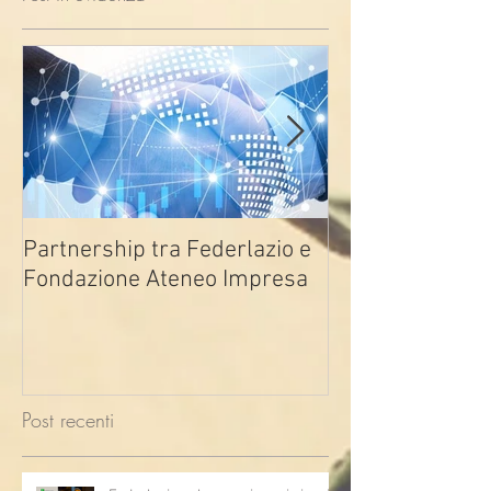
Partnership tra Federlazio e
Fondo di contra
Fondazione Ateneo Impresa
deindustrializza
2026
Post recenti