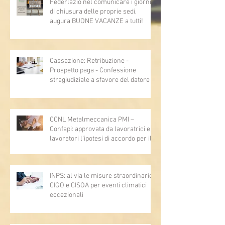
Federlazio nel comunicare i giorni
di chiusura delle proprie sedi,
augura BUONE VACANZE a tutti!
Cassazione: Retribuzione -
Prospetto paga - Confessione
stragiudiziale a sfavore del datore di
lavoro - Prova legale - Sussiste. (Cc,
articoli 1362, 2697, 2730, 2732, 2734
e 2735)
CCNL Metalmeccanica PMI –
Confapi: approvata da lavoratrici e
lavoratori l’ipotesi di accordo per il
rinnovo del CCNL
INPS: al via le misure straordinarie
CIGO e CISOA per eventi climatici
eccezionali