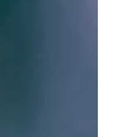
soltanto quando l'importo non sia determinato o
determinabile mediante mero calcolo
aritmetico; ove il lavoratore