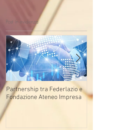
Post in evidenza
Partnership tra Federlazio e
Fondo di contra
Fondazione Ateneo Impresa
deindustrializza
2026