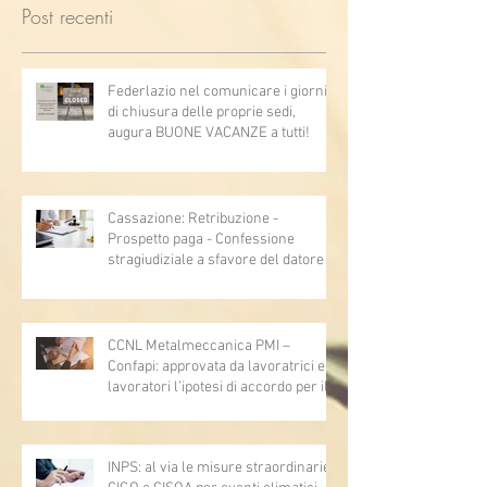
Post recenti
Federlazio nel comunicare i giorni
di chiusura delle proprie sedi,
augura BUONE VACANZE a tutti!
Cassazione: Retribuzione -
Prospetto paga - Confessione
stragiudiziale a sfavore del datore di
lavoro - Prova legale - Sussiste. (Cc,
articoli 1362, 2697, 2730, 2732, 2734
e 2735)
CCNL Metalmeccanica PMI –
Confapi: approvata da lavoratrici e
lavoratori l’ipotesi di accordo per il
rinnovo del CCNL
INPS: al via le misure straordinarie