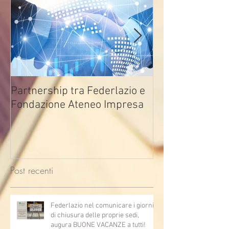
Partnership tra Federlazio e
Fondo di contra
Fondazione Ateneo Impresa
deindustrializza
2026
Post recenti
Federlazio nel comunicare i giorni
di chiusura delle proprie sedi,
augura BUONE VACANZE a tutti!