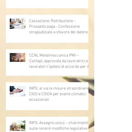
Cassazione: Retribuzione -
Prospetto paga - Confessione
stragiudiziale a sfavore del datore di
lavoro - Prova legale - Sussiste. (Cc,
articoli 1362, 2697, 2730, 2732, 2734
e 2735)
CCNL Metalmeccanica PMI –
Confapi: approvata da lavoratrici e
lavoratori l’ipotesi di accordo per il
rinnovo del CCNL
INPS: al via le misure straordinarie
CIGO e CISOA per eventi climatici
eccezionali
INPS: Assegno unico – chiarimenti
sulle recenti modifiche legislative