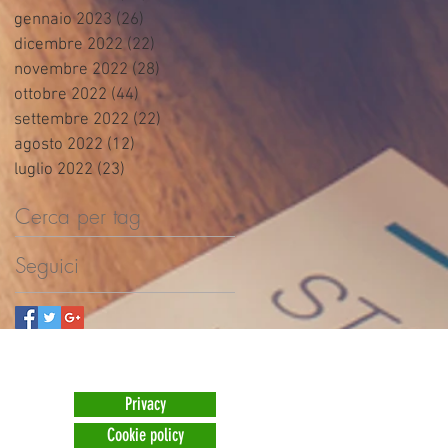
gennaio 2023
(26)
26 post
dicembre 2022
(22)
22 post
novembre 2022
(28)
28 post
ottobre 2022
(44)
44 post
settembre 2022
(22)
22 post
agosto 2022
(12)
12 post
luglio 2022
(23)
23 post
Cerca per tag
Seguici
Privacy
Cookie policy