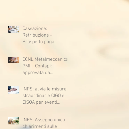
Cassazione:
Retribuzione -
Prospetto paga -
Confessione
stragiudiziale a
CCNL Metalmeccanica
sfavore del datore di
PMI – Confapi:
lavoro - Prova legale -
approvata da
Sussiste. (Cc, articoli
lavoratrici e lavoratori
1362, 2697, 2730,
l’ipotesi di accordo per
2732, 2734 e 2735)
INPS: al via le misure
il rinnovo del CCNL
straordinarie CIGO e
CISOA per eventi
climatici eccezionali
INPS: Assegno unico –
chiarimenti sulle