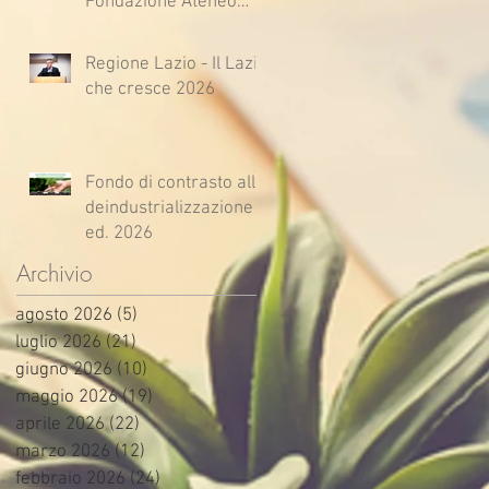
Fondazione Ateneo
Impresa
Regione Lazio - Il Lazio
che cresce 2026
Fondo di contrasto alla
deindustrializzazione -
ed. 2026
Archivio
agosto 2026
(5)
5 post
luglio 2026
(21)
21 post
giugno 2026
(10)
10 post
maggio 2026
(19)
19 post
aprile 2026
(22)
22 post
marzo 2026
(12)
12 post
febbraio 2026
(24)
24 post