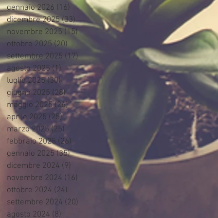
gennaio 2026
(16)
16 post
dicembre 2025
(33)
33 post
novembre 2025
(15)
15 post
ottobre 2025
(20)
20 post
settembre 2025
(17)
17 post
agosto 2025
(1)
1 post
luglio 2025
(30)
30 post
giugno 2025
(28)
28 post
maggio 2025
(26)
26 post
aprile 2025
(25)
25 post
marzo 2025
(25)
25 post
febbraio 2025
(26)
26 post
gennaio 2025
(35)
35 post
dicembre 2024
(9)
9 post
novembre 2024
(16)
16 post
ottobre 2024
(24)
24 post
settembre 2024
(20)
20 post
agosto 2024
(8)
8 post