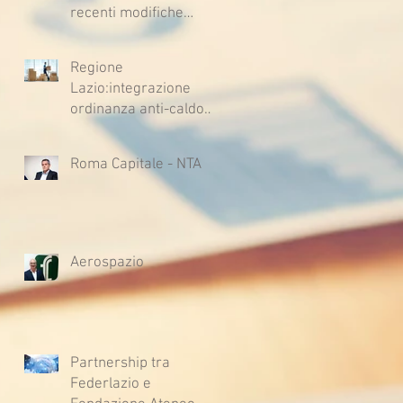
recenti modifiche
legislative
Regione
Lazio:integrazione
ordinanza anti-caldo
per l'estate 2026
Roma Capitale - NTA
Aerospazio
Partnership tra
Federlazio e