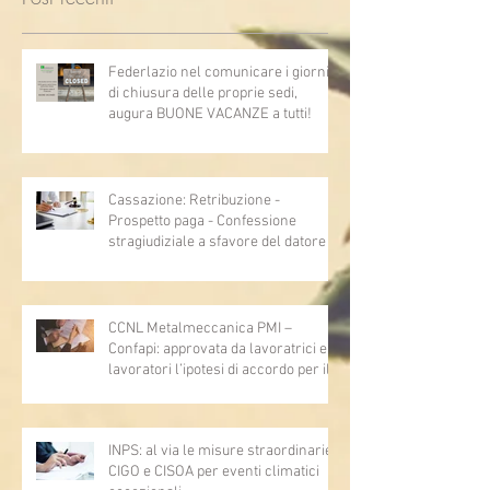
Federlazio nel comunicare i giorni
di chiusura delle proprie sedi,
augura BUONE VACANZE a tutti!
Cassazione: Retribuzione -
Prospetto paga - Confessione
stragiudiziale a sfavore del datore di
lavoro - Prova legale - Sussiste. (Cc,
articoli 1362, 2697, 2730, 2732, 2734
e 2735)
CCNL Metalmeccanica PMI –
Confapi: approvata da lavoratrici e
lavoratori l’ipotesi di accordo per il
rinnovo del CCNL
INPS: al via le misure straordinarie
CIGO e CISOA per eventi climatici