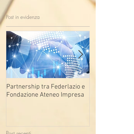
Post in evidenza
Partnership tra Federlazio e
Fondo di contra
Fondazione Ateneo Impresa
deindustrializza
2026
Post recenti