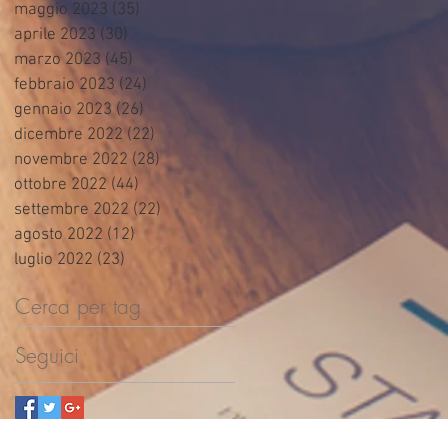
maggio 2023
(35)
35 post
aprile 2023
(30)
30 post
marzo 2023
(45)
45 post
febbraio 2023
(24)
24 post
gennaio 2023
(26)
26 post
dicembre 2022
(22)
22 post
novembre 2022
(28)
28 post
ottobre 2022
(44)
44 post
settembre 2022
(22)
22 post
agosto 2022
(12)
12 post
luglio 2022
(23)
23 post
Cerca per tag
Seguici