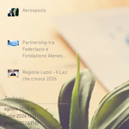
Aerospazio
Partnership tra
Federlazio e
Fondazione Ateneo
Impresa
Regione Lazio - Il Lazio
che cresce 2026
Archivio
agosto 2026
(6)
6 post
luglio 2026
(21)
21 post
giugno 2026
(10)
10 post