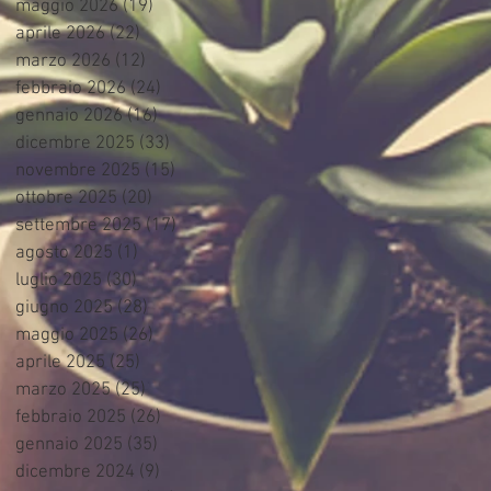
maggio 2026
(19)
19 post
aprile 2026
(22)
22 post
marzo 2026
(12)
12 post
febbraio 2026
(24)
24 post
gennaio 2026
(16)
16 post
dicembre 2025
(33)
33 post
novembre 2025
(15)
15 post
ottobre 2025
(20)
20 post
settembre 2025
(17)
17 post
agosto 2025
(1)
1 post
luglio 2025
(30)
30 post
giugno 2025
(28)
28 post
maggio 2025
(26)
26 post
aprile 2025
(25)
25 post
marzo 2025
(25)
25 post
febbraio 2025
(26)
26 post
gennaio 2025
(35)
35 post
dicembre 2024
(9)
9 post