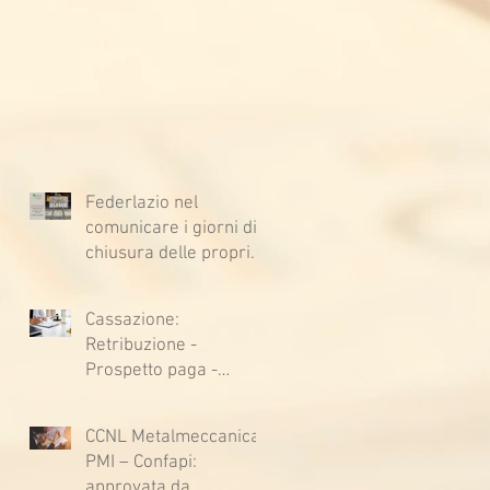
Federlazio nel
comunicare i giorni di
chiusura delle proprie
sedi, augura BUONE
VACANZE a tutti!
Cassazione:
Retribuzione -
Prospetto paga -
Confessione
stragiudiziale a
CCNL Metalmeccanica
sfavore del datore di
PMI – Confapi:
lavoro - Prova legale -
approvata da