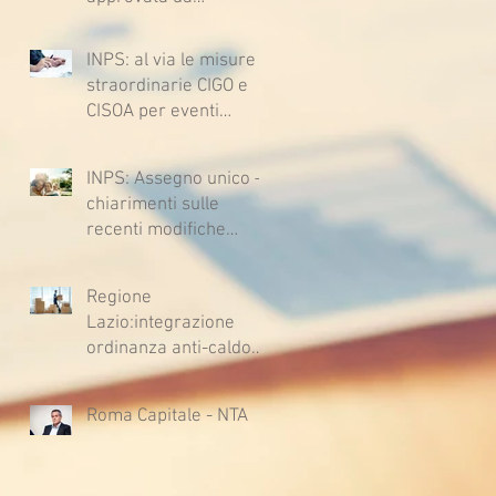
Sussiste. (Cc, articoli
lavoratrici e lavoratori
1362, 2697, 2730,
l’ipotesi di accordo per
2732, 2734 e 2735)
INPS: al via le misure
il rinnovo del CCNL
straordinarie CIGO e
CISOA per eventi
climatici eccezionali
INPS: Assegno unico –
chiarimenti sulle
recenti modifiche
legislative
Regione
Lazio:integrazione
ordinanza anti-caldo
per l'estate 2026
Roma Capitale - NTA