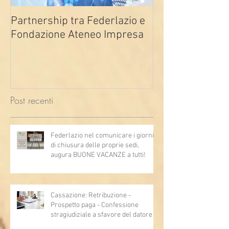
Partnership tra Federlazio e
Fondo di contra
Fondazione Ateneo Impresa
deindustrializza
2026
Post recenti
Federlazio nel comunicare i giorni
di chiusura delle proprie sedi,
augura BUONE VACANZE a tutti!
Cassazione: Retribuzione -
Prospetto paga - Confessione
stragiudiziale a sfavore del datore di
lavoro - Prova legale - Sussiste. (Cc,