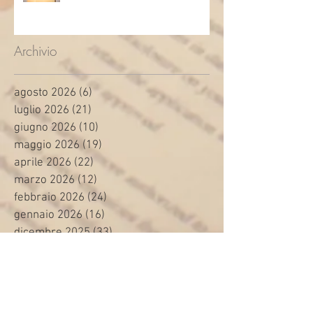
Archivio
agosto 2026
(6)
6 post
luglio 2026
(21)
21 post
giugno 2026
(10)
10 post
maggio 2026
(19)
19 post
aprile 2026
(22)
22 post
marzo 2026
(12)
12 post
febbraio 2026
(24)
24 post
gennaio 2026
(16)
16 post
dicembre 2025
(33)
33 post
novembre 2025
(15)
15 post
ottobre 2025
(20)
20 post
settembre 2025
(17)
17 post
agosto 2025
(1)
1 post