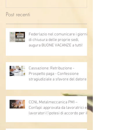
Post recenti
Federlazio nel comunicare i giorni
di chiusura delle proprie sedi,
augura BUONE VACANZE a tutti!
Cassazione: Retribuzione -
Prospetto paga - Confessione
stragiudiziale a sfavore del datore di
lavoro - Prova legale - Sussiste. (Cc,
articoli 1362, 2697, 2730, 2732, 2734
e 2735)
CCNL Metalmeccanica PMI –
Confapi: approvata da lavoratrici e
lavoratori l’ipotesi di accordo per il
rinnovo del CCNL