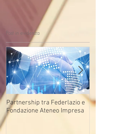
Post in evidenza
Partnership tra Federlazio e
Fondo di contra
Fondazione Ateneo Impresa
deindustrializza
2026