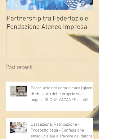
Partnership tra Federlazio e
Fondo di contra
Fondazione Ateneo Impresa
deindustrializza
2026
Post recenti
Federlazio nel comunicare i giorni
di chiusura delle proprie sedi,
augura BUONE VACANZE a tutti!
Cassazione: Retribuzione -
Prospetto paga - Confessione
stragiudiziale a sfavore del datore di