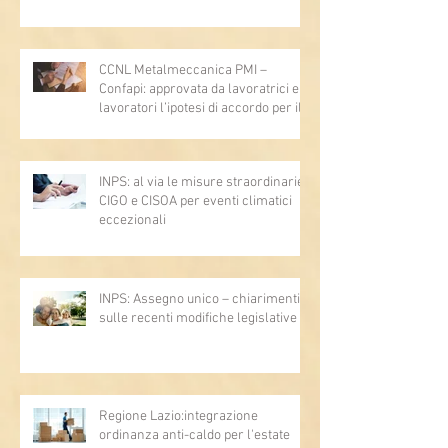
lavoro - Prova legale - Sussiste. (Cc,
articoli 1362, 2697, 2730, 2732, 2734
e 2735)
CCNL Metalmeccanica PMI –
Confapi: approvata da lavoratrici e
lavoratori l’ipotesi di accordo per il
rinnovo del CCNL
INPS: al via le misure straordinarie
CIGO e CISOA per eventi climatici
eccezionali
INPS: Assegno unico – chiarimenti
sulle recenti modifiche legislative
Regione Lazio:integrazione
ordinanza anti-caldo per l'estate