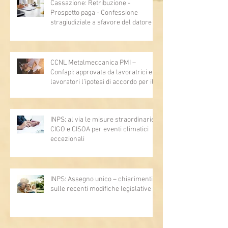
Cassazione: Retribuzione -
Prospetto paga - Confessione
stragiudiziale a sfavore del datore di
lavoro - Prova legale - Sussiste. (Cc,
articoli 1362, 2697, 2730, 2732, 2734
e 2735)
CCNL Metalmeccanica PMI –
Confapi: approvata da lavoratrici e
lavoratori l’ipotesi di accordo per il
rinnovo del CCNL
INPS: al via le misure straordinarie
CIGO e CISOA per eventi climatici
eccezionali
INPS: Assegno unico – chiarimenti
sulle recenti modifiche legislative