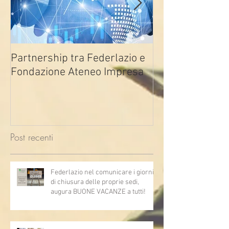
Partnership tra Federlazio e
Fondo di contra
Fondazione Ateneo Impresa
deindustrializza
2026
Post recenti
Federlazio nel comunicare i giorni
di chiusura delle proprie sedi,
augura BUONE VACANZE a tutti!