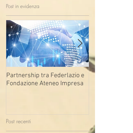
Post in evidenza
Partnership tra Federlazio e
Fondo di contra
Fondazione Ateneo Impresa
deindustrializza
2026
Post recenti