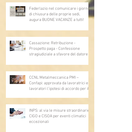
Federlazio nel comunicare i giorni
di chiusura delle proprie sedi,
augura BUONE VACANZE a tutti!
Cassazione: Retribuzione -
Prospetto paga - Confessione
stragiudiziale a sfavore del datore di
lavoro - Prova legale - Sussiste. (Cc,
articoli 1362, 2697, 2730, 2732, 2734
e 2735)
CCNL Metalmeccanica PMI –
Confapi: approvata da lavoratrici e
lavoratori l’ipotesi di accordo per il
rinnovo del CCNL
INPS: al via le misure straordinarie
CIGO e CISOA per eventi climatici
eccezionali