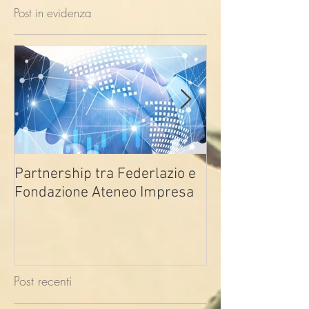
Post in evidenza
Partnership tra Federlazio e
Fondo di contra
Fondazione Ateneo Impresa
deindustrializza
2026
Post recenti