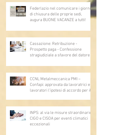
Federlazio nel comunicare i giorni
di chiusura delle proprie sedi,
augura BUONE VACANZE a tutti!
Cassazione: Retribuzione -
Prospetto paga - Confessione
stragiudiziale a sfavore del datore di
lavoro - Prova legale - Sussiste. (Cc,
articoli 1362, 2697, 2730, 2732, 2734
e 2735)
CCNL Metalmeccanica PMI –
Confapi: approvata da lavoratrici e
lavoratori l’ipotesi di accordo per il
rinnovo del CCNL
INPS: al via le misure straordinarie
CIGO e CISOA per eventi climatici
eccezionali