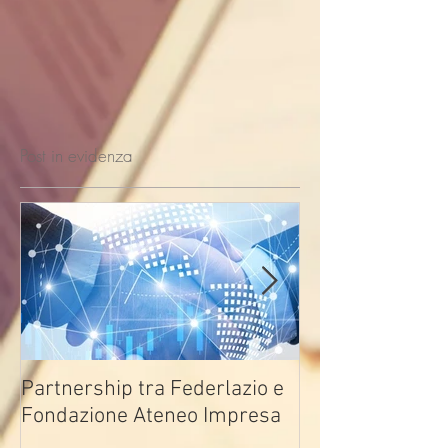
Post in evidenza
Partnership tra Federlazio e
Fondo di contra
Fondazione Ateneo Impresa
deindustrializza
2026