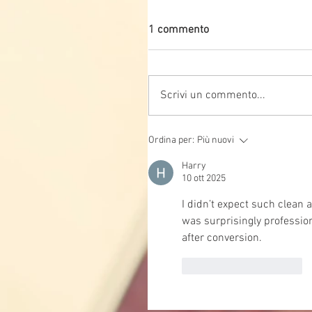
1 commento
Scrivi un commento...
Ordina per:
Più nuovi
Harry
10 ott 2025
I didn’t expect such clean 
was surprisingly professio
after conversion.
Mi piace
Rispondi