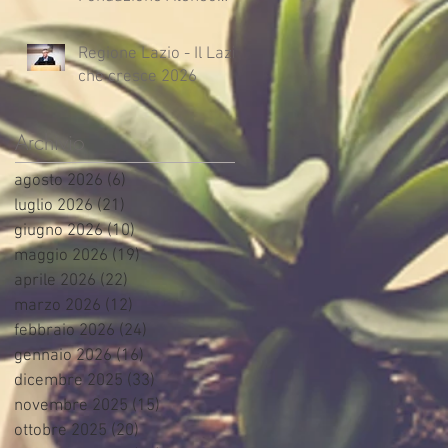
Impresa
Regione Lazio - Il Lazio
che cresce 2026
Archivio
agosto 2026
(6)
6 post
luglio 2026
(21)
21 post
giugno 2026
(10)
10 post
maggio 2026
(19)
19 post
aprile 2026
(22)
22 post
marzo 2026
(12)
12 post
febbraio 2026
(24)
24 post
gennaio 2026
(16)
16 post
dicembre 2025
(33)
33 post
novembre 2025
(15)
15 post
ottobre 2025
(20)
20 post