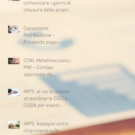
comunicare i giorni di
chiusura delle proprie
sedi, augura BUONE
VACANZE a tutti!
Cassazione:
Retribuzione -
Prospetto paga -
Confessione
stragiudiziale a
CCNL Metalmeccanica
sfavore del datore di
PMI – Confapi:
lavoro - Prova legale -
approvata da
Sussiste. (Cc, articoli
lavoratrici e lavoratori
1362, 2697, 2730,
l’ipotesi di accordo per
2732, 2734 e 2735)
INPS: al via le misure
il rinnovo del CCNL
straordinarie CIGO e
CISOA per eventi
climatici eccezionali
INPS: Assegno unico –
chiarimenti sulle