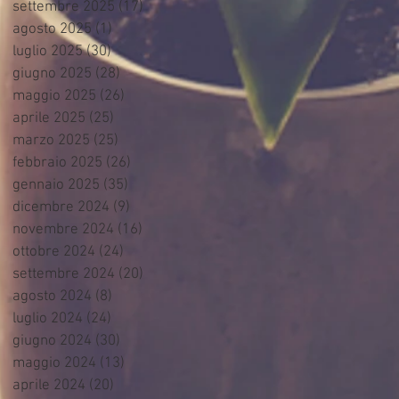
settembre 2025
(17)
17 post
agosto 2025
(1)
1 post
luglio 2025
(30)
30 post
giugno 2025
(28)
28 post
maggio 2025
(26)
26 post
aprile 2025
(25)
25 post
marzo 2025
(25)
25 post
febbraio 2025
(26)
26 post
gennaio 2025
(35)
35 post
dicembre 2024
(9)
9 post
novembre 2024
(16)
16 post
ottobre 2024
(24)
24 post
settembre 2024
(20)
20 post
agosto 2024
(8)
8 post
luglio 2024
(24)
24 post
giugno 2024
(30)
30 post
maggio 2024
(13)
13 post
aprile 2024
(20)
20 post