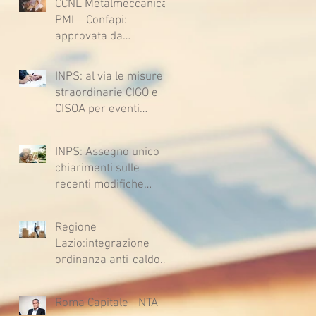
CCNL Metalmeccanica
sfavore del datore di
PMI – Confapi:
lavoro - Prova legale -
approvata da
Sussiste. (Cc, articoli
lavoratrici e lavoratori
1362, 2697, 2730,
l’ipotesi di accordo per
2732, 2734 e 2735)
INPS: al via le misure
il rinnovo del CCNL
straordinarie CIGO e
CISOA per eventi
climatici eccezionali
INPS: Assegno unico –
chiarimenti sulle
recenti modifiche
legislative
Regione
Lazio:integrazione
ordinanza anti-caldo
per l'estate 2026
Roma Capitale - NTA