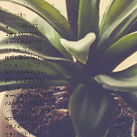
ed. 2026
Archivio
agosto 2026
(5)
5 post
luglio 2026
(21)
21 post
giugno 2026
(10)
10 post
maggio 2026
(19)
19 post
aprile 2026
(22)
22 post
marzo 2026
(12)
12 post
febbraio 2026
(24)
24 post
gennaio 2026
(16)
16 post
dicembre 2025
(33)
33 post
novembre 2025
(15)
15 post
ottobre 2025
(20)
20 post
settembre 2025
(17)
17 post
agosto 2025
(1)
1 post
luglio 2025
(30)
30 post
giugno 2025
(28)
28 post