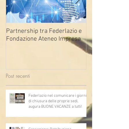
Partnership tra Federlazio e
Fondo di contra
Fondazione Ateneo Impresa
deindustrializza
2026
Post recenti
Federlazio nel comunicare i giorni
di chiusura delle proprie sedi,
augura BUONE VACANZE a tutti!