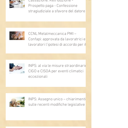
Cassazione: Retribuzione -
Prospetto paga - Confessione
stragiudiziale a sfavore del datore di
lavoro - Prova legale - Sussiste. (Cc,
articoli 1362, 2697, 2730, 2732, 2734
e 2735)
CCNL Metalmeccanica PMI –
Confapi: approvata da lavoratrici e
lavoratori l’ipotesi di accordo per il
rinnovo del CCNL
INPS: al via le misure straordinarie
CIGO e CISOA per eventi climatici
eccezionali
INPS: Assegno unico – chiarimenti
sulle recenti modifiche legislative