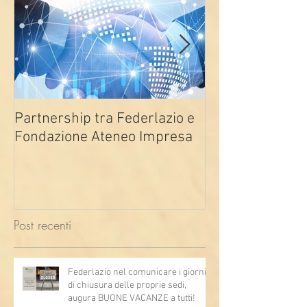
Partnership tra Federlazio e
Fondo di contra
Fondazione Ateneo Impresa
deindustrializza
2026
Post recenti
Federlazio nel comunicare i giorni
di chiusura delle proprie sedi,
augura BUONE VACANZE a tutti!