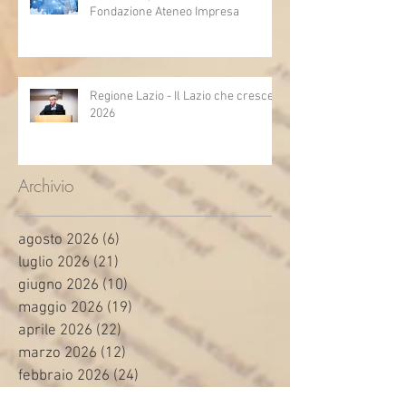
Fondazione Ateneo Impresa
Regione Lazio - Il Lazio che cresce
2026
Archivio
agosto 2026
(6)
6 post
luglio 2026
(21)
21 post
giugno 2026
(10)
10 post
maggio 2026
(19)
19 post
aprile 2026
(22)
22 post
marzo 2026
(12)
12 post
febbraio 2026
(24)
24 post
gennaio 2026
(16)
16 post