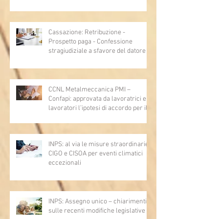
Cassazione: Retribuzione -
Prospetto paga - Confessione
stragiudiziale a sfavore del datore di
lavoro - Prova legale - Sussiste. (Cc,
articoli 1362, 2697, 2730, 2732, 2734
e 2735)
CCNL Metalmeccanica PMI –
Confapi: approvata da lavoratrici e
lavoratori l’ipotesi di accordo per il
rinnovo del CCNL
INPS: al via le misure straordinarie
CIGO e CISOA per eventi climatici
eccezionali
INPS: Assegno unico – chiarimenti
sulle recenti modifiche legislative