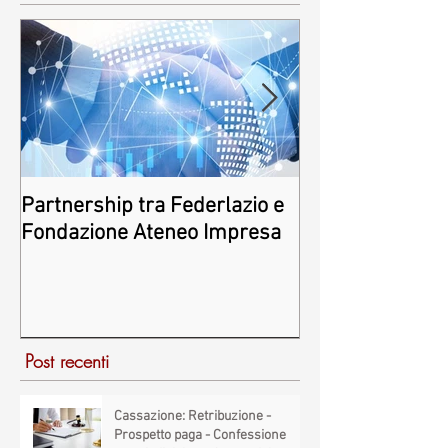
Post in evidenza
Partnership tra Federlazio e
Fondo di contra
Fondazione Ateneo Impresa
deindustrializza
2026
Post recenti