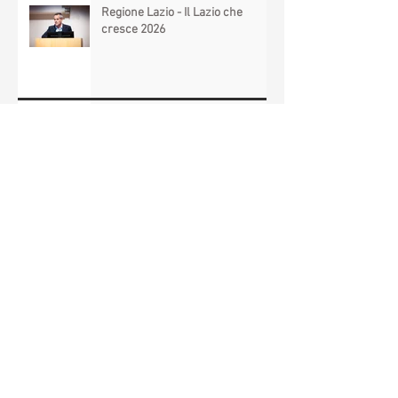
Regione Lazio - Il Lazio che
cresce 2026
Fondo di contrasto alla
deindustrializzazione - ed. 2026
Archivio
agosto 2026
(5)
5 post
luglio 2026
(21)
21 post
giugno 2026
(10)
10 post
maggio 2026
(19)
19 post
aprile 2026
(22)
22 post