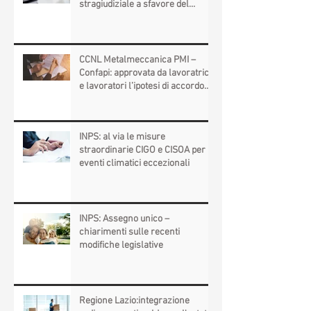
Cassazione: Retribuzione -
Prospetto paga - Confessione
stragiudiziale a sfavore del
datore di lavoro - Prova legale -
Sussiste. (Cc, articoli 1362, 2697,
2730, 2732, 2734 e 2735)
CCNL Metalmeccanica PMI –
Confapi: approvata da lavoratrici
e lavoratori l’ipotesi di accordo
per il rinnovo del CCNL
INPS: al via le misure
straordinarie CIGO e CISOA per
eventi climatici eccezionali
INPS: Assegno unico –
chiarimenti sulle recenti
modifiche legislative