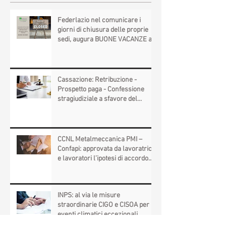
Post recenti
Federlazio nel comunicare i
giorni di chiusura delle proprie
sedi, augura BUONE VACANZE a
tutti!
Cassazione: Retribuzione -
Prospetto paga - Confessione
stragiudiziale a sfavore del
datore di lavoro - Prova legale -
Sussiste. (Cc, articoli 1362, 2697,
2730, 2732, 2734 e 2735)
CCNL Metalmeccanica PMI –
Confapi: approvata da lavoratrici
e lavoratori l’ipotesi di accordo
per il rinnovo del CCNL
INPS: al via le misure