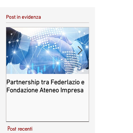
Post in evidenza
Partnership tra Federlazio e
Fondo di contra
Fondazione Ateneo Impresa
deindustrializza
2026