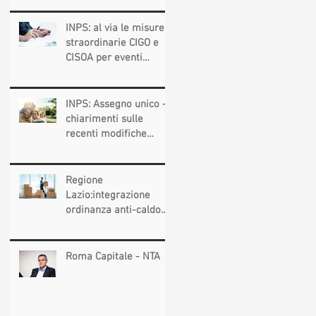
2734 e 2735)
l’ipotesi di accordo per
INPS: al via le misure
il rinnovo del CCNL
straordinarie CIGO e
CISOA per eventi
climatici eccezionali
INPS: Assegno unico –
chiarimenti sulle
recenti modifiche
legislative
Regione
Lazio:integrazione
ordinanza anti-caldo
per l'estate 2026
Roma Capitale - NTA