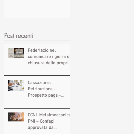
Post recenti
Federlazio nel
comunicare i giorni di
chiusura delle proprie
sedi, augura BUONE
VACANZE a tutti!
Cassazione:
Retribuzione -
Prospetto paga -
Confessione
stragiudiziale a
sfavore del datore di
CCNL Metalmeccanica
lavoro - Prova legale -
PMI – Confapi:
Sussiste. (Cc, articoli
approvata da
1362, 2697, 2730, 2732,
lavoratrici e lavoratori