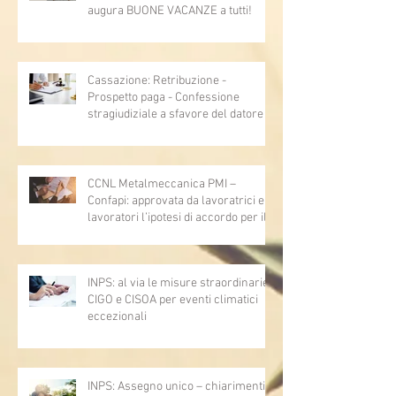
augura BUONE VACANZE a tutti!
Cassazione: Retribuzione -
Prospetto paga - Confessione
stragiudiziale a sfavore del datore di
lavoro - Prova legale - Sussiste. (Cc,
articoli 1362, 2697, 2730, 2732, 2734
e 2735)
CCNL Metalmeccanica PMI –
Confapi: approvata da lavoratrici e
lavoratori l’ipotesi di accordo per il
rinnovo del CCNL
INPS: al via le misure straordinarie
CIGO e CISOA per eventi climatici
eccezionali
INPS: Assegno unico – chiarimenti