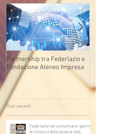
Partnership tra Federlazio e
Fondo di contra
Fondazione Ateneo Impresa
deindustrializza
2026
Post recenti
Federlazio nel comunicare i giorni
di chiusura delle proprie sedi,