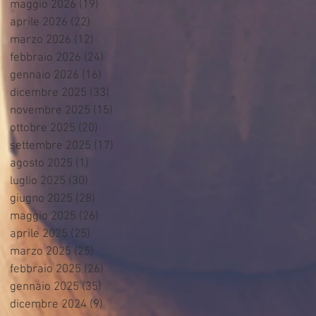
maggio 2026
(19)
19 post
aprile 2026
(22)
22 post
marzo 2026
(12)
12 post
febbraio 2026
(24)
24 post
gennaio 2026
(16)
16 post
dicembre 2025
(33)
33 post
novembre 2025
(15)
15 post
ottobre 2025
(20)
20 post
settembre 2025
(17)
17 post
agosto 2025
(1)
1 post
luglio 2025
(30)
30 post
giugno 2025
(28)
28 post
maggio 2025
(26)
26 post
aprile 2025
(25)
25 post
marzo 2025
(25)
25 post
febbraio 2025
(26)
26 post
gennaio 2025
(35)
35 post
dicembre 2024
(9)
9 post