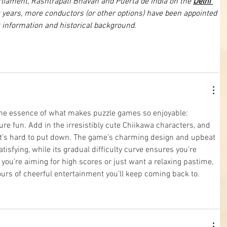
liament, Rashtrapati Bhavan and Puerta de India on the 
Delhi 
t years, more conductors (or other options) have been appointed 
t information and historical background.
the essence of what makes puzzle games so enjoyable: 
ure fun. Add in the irresistibly cute Chiikawa characters, and 
t’s hard to put down. The game’s charming design and upbeat 
sfying, while its gradual difficulty curve ensures you’re 
ou’re aiming for high scores or just want a relaxing pastime, 
urs of cheerful entertainment you’ll keep coming back to.