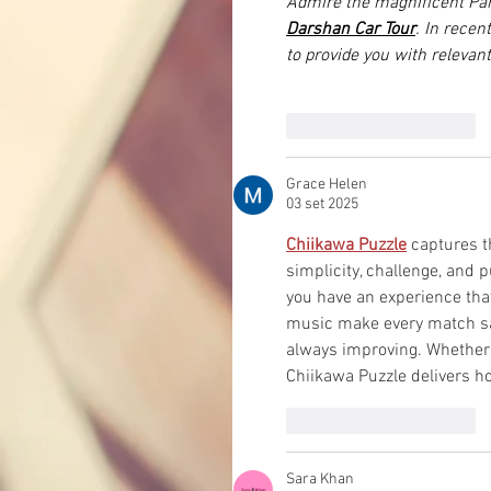
Admire the magnificent Par
Darshan Car Tour
. In recen
to provide you with relevan
Mi piace
Rispondi
Grace Helen
03 set 2025
Chiikawa Puzzle
 captures 
simplicity, challenge, and p
you have an experience tha
music make every match sati
always improving. Whether y
Chiikawa Puzzle delivers ho
Mi piace
Rispondi
Sara Khan