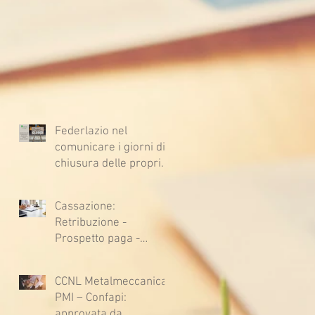
Federlazio nel
comunicare i giorni di
chiusura delle proprie
sedi, augura BUONE
VACANZE a tutti!
Cassazione:
Retribuzione -
Prospetto paga -
Confessione
stragiudiziale a
CCNL Metalmeccanica
sfavore del datore di
PMI – Confapi:
lavoro - Prova legale -
approvata da