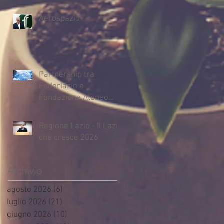
Aerospazio
Partnership tra
Federlazio e
Fondazione Ateneo
Impresa
Regione Lazio - Il Lazio
che cresce 2026
Archivio
agosto 2026
(6)
6 post
luglio 2026
(21)
21 post
giugno 2026
(10)
10 post