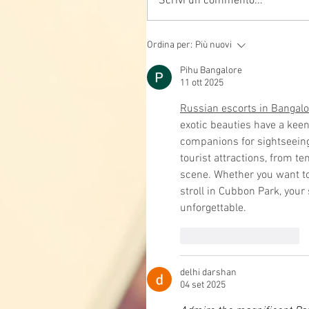
Scrivi un commento...
Ordina per:
Più nuovi
Pihu Bangalore
11 ott 2025
Russian escorts in Bangalo
exotic beauties have a keen
companions for sightseeing 
tourist attractions, from 
scene. Whether you want to 
stroll in Cubbon Park, you
unforgettable.
Mi piace
Rispondi
delhi darshan
04 set 2025