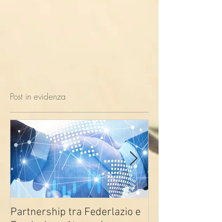
Post in evidenza
Partnership tra Federlazio e
Fondo di contra