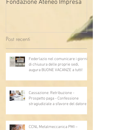
Fondazione Ateneo Impresa
deindustrializza
2026
Post recenti
Federlazio nel comunicare i giorni
di chiusura delle proprie sedi,
augura BUONE VACANZE a tutti!
Cassazione: Retribuzione -
Prospetto paga - Confessione
stragiudiziale a sfavore del datore di
lavoro - Prova legale - Sussiste. (Cc,
articoli 1362, 2697, 2730, 2732, 2734
e 2735)
CCNL Metalmeccanica PMI –