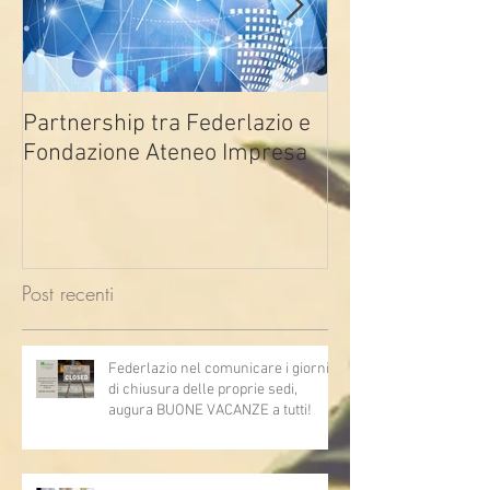
Partnership tra Federlazio e
Fondo di contra
Fondazione Ateneo Impresa
deindustrializza
2026
Post recenti
Federlazio nel comunicare i giorni
di chiusura delle proprie sedi,
augura BUONE VACANZE a tutti!