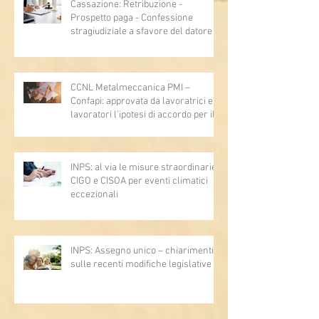
Cassazione: Retribuzione -
Prospetto paga - Confessione
stragiudiziale a sfavore del datore di
lavoro - Prova legale - Sussiste. (Cc,
articoli 1362, 2697, 2730, 2732, 2734
e 2735)
CCNL Metalmeccanica PMI –
Confapi: approvata da lavoratrici e
lavoratori l’ipotesi di accordo per il
rinnovo del CCNL
INPS: al via le misure straordinarie
CIGO e CISOA per eventi climatici
eccezionali
INPS: Assegno unico – chiarimenti
sulle recenti modifiche legislative