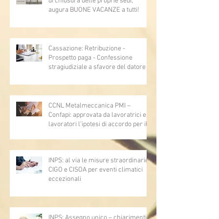
di chiusura delle proprie sedi,
augura BUONE VACANZE a tutti!
Cassazione: Retribuzione -
Prospetto paga - Confessione
stragiudiziale a sfavore del datore di
lavoro - Prova legale - Sussiste. (Cc,
articoli 1362, 2697, 2730, 2732, 2734
e 2735)
CCNL Metalmeccanica PMI –
Confapi: approvata da lavoratrici e
lavoratori l’ipotesi di accordo per il
rinnovo del CCNL
INPS: al via le misure straordinarie
CIGO e CISOA per eventi climatici
eccezionali
INPS: Assegno unico – chiarimenti