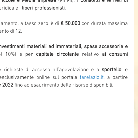
Piccole e Medie Imprese
 (MPMI), i 
Consorzi e le Reti di 
ridica e i 
liberi professionisti
.
amento, a tasso zero, è di 
€ 50.000 
con durata massima 
nto di 12.
nvestimenti materiali ed immateriali
, 
spese accessorie e 
del 10%) e per 
capitale circolante
 relativo 
ai consumi 
.
e richieste di accesso all’agevolazione e a 
sportello
, e 
sclusivamente online sul portale
 farelazio.it
, a partire 
e 2022
 fino ad esaurimento delle risorse disponibili.