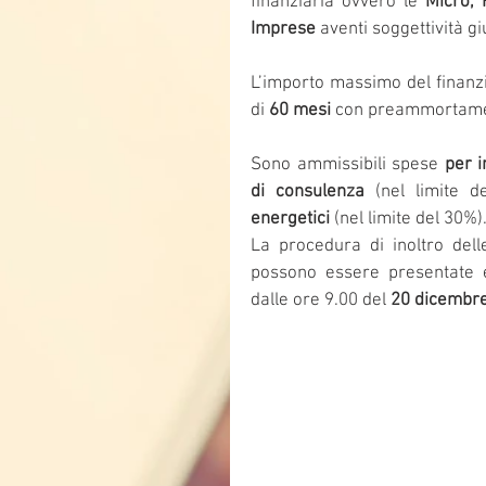
finanziaria ovvero le 
Micro, 
Imprese
 aventi soggettività giu
L’importo massimo del finanzi
di 
60 mesi
 con preammortame
Sono ammissibili spese 
per i
di consulenza
 (nel limite 
energetici
 (nel limite del 30%)
La procedura di inoltro dell
possono essere presentate e
dalle ore 9.00 del 
20 dicembr