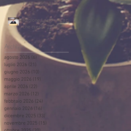
Fondazione Ateneo
Impresa
Regione Lazio - Il Lazio
che cresce 2026
Archivio
agosto 2026
(6)
6 post
luglio 2026
(21)
21 post
giugno 2026
(10)
10 post
maggio 2026
(19)
19 post
aprile 2026
(22)
22 post
marzo 2026
(12)
12 post
febbraio 2026
(24)
24 post
gennaio 2026
(16)
16 post
dicembre 2025
(33)
33 post
novembre 2025
(15)
15 post
ottobre 2025
(20)
20 post