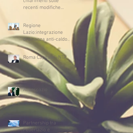
chiarimenti sulle
recenti modifiche
legislative
Regione
Lazio:integrazione
ordinanza anti-caldo
per l'estate 2026
Roma Capitale - NTA
Aerospazio
Partnership tra
Federlazio e