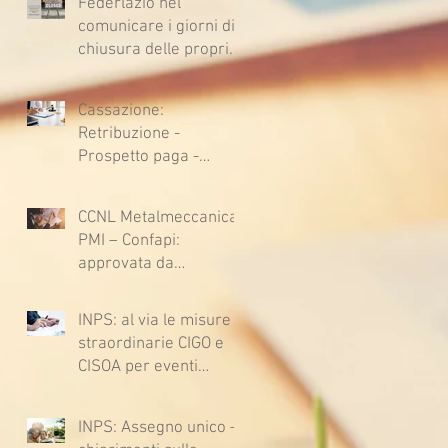
Federlazio nel
comunicare i giorni di
chiusura delle proprie
sedi, augura BUONE
VACANZE a tutti!
Cassazione:
Retribuzione -
Prospetto paga -
Confessione
stragiudiziale a
CCNL Metalmeccanica
sfavore del datore di
PMI – Confapi:
lavoro - Prova legale -
approvata da
Sussiste. (Cc, articoli
lavoratrici e lavoratori
1362, 2697, 2730,
l’ipotesi di accordo per
2732, 2734 e 2735)
INPS: al via le misure
il rinnovo del CCNL
straordinarie CIGO e
CISOA per eventi
climatici eccezionali
INPS: Assegno unico –