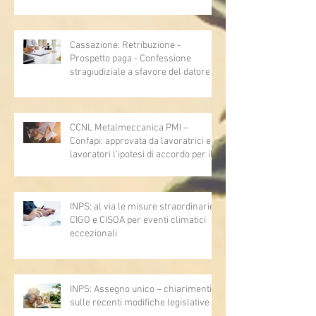
Cassazione: Retribuzione -
Prospetto paga - Confessione
stragiudiziale a sfavore del datore di
lavoro - Prova legale - Sussiste. (Cc,
articoli 1362, 2697, 2730, 2732, 2734
e 2735)
CCNL Metalmeccanica PMI –
Confapi: approvata da lavoratrici e
lavoratori l’ipotesi di accordo per il
rinnovo del CCNL
INPS: al via le misure straordinarie
CIGO e CISOA per eventi climatici
eccezionali
INPS: Assegno unico – chiarimenti
sulle recenti modifiche legislative