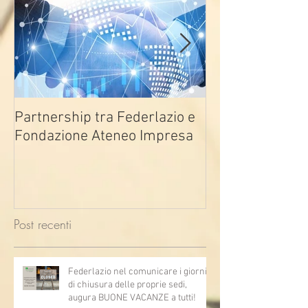
Partnership tra Federlazio e
Fondo di contra
Fondazione Ateneo Impresa
deindustrializza
2026
Post recenti
Federlazio nel comunicare i giorni
di chiusura delle proprie sedi,
augura BUONE VACANZE a tutti!