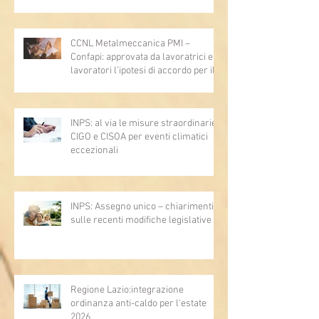
lavoro - Prova legale - Sussiste. (Cc,
articoli 1362, 2697, 2730, 2732, 2734
e 2735)
CCNL Metalmeccanica PMI –
Confapi: approvata da lavoratrici e
lavoratori l’ipotesi di accordo per il
rinnovo del CCNL
INPS: al via le misure straordinarie
CIGO e CISOA per eventi climatici
eccezionali
INPS: Assegno unico – chiarimenti
sulle recenti modifiche legislative
Regione Lazio:integrazione
ordinanza anti-caldo per l'estate
2026