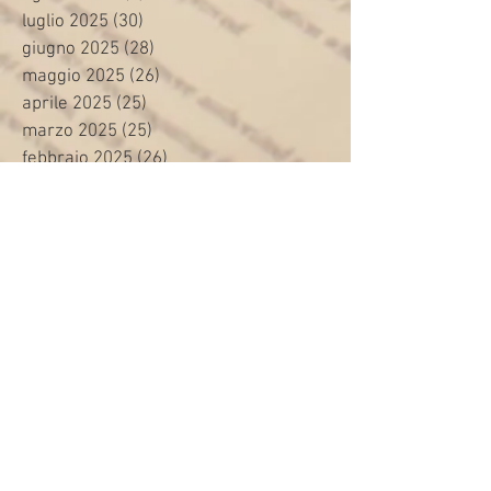
luglio 2025
(30)
30 post
giugno 2025
(28)
28 post
maggio 2025
(26)
26 post
aprile 2025
(25)
25 post
marzo 2025
(25)
25 post
febbraio 2025
(26)
26 post
gennaio 2025
(35)
35 post
dicembre 2024
(9)
9 post
novembre 2024
(16)
16 post
ottobre 2024
(24)
24 post
settembre 2024
(20)
20 post
agosto 2024
(8)
8 post
luglio 2024
(24)
24 post
giugno 2024
(30)
30 post
maggio 2024
(13)
13 post
aprile 2024
(20)
20 post
marzo 2024
(23)
23 post
febbraio 2024
(21)
21 post