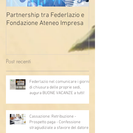
Partnership tra Federlazio e
Fondo di contra
Fondazione Ateneo Impresa
deindustrializza
2026
Post recenti
Federlazio nel comunicare i giorni
di chiusura delle proprie sedi,
augura BUONE VACANZE a tutti!
Cassazione: Retribuzione -
Prospetto paga - Confessione
stragiudiziale a sfavore del datore di