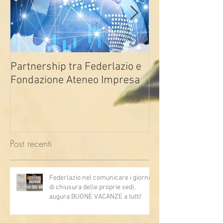
Partnership tra Federlazio e
Fondo di contra
Fondazione Ateneo Impresa
deindustrializza
2026
Post recenti
Federlazio nel comunicare i giorni
di chiusura delle proprie sedi,
augura BUONE VACANZE a tutti!