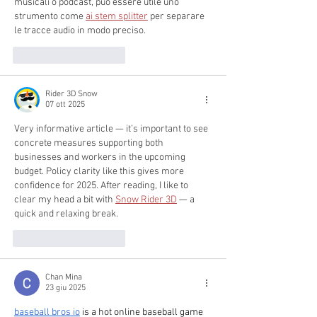
musicali o podcast, può essere utile uno 
strumento come 
ai stem splitter
 per separare 
le tracce audio in modo preciso.
Mi piace
Rispondi
Rider 3D Snow
07 ott 2025
Very informative article — it’s important to see 
concrete measures supporting both 
businesses and workers in the upcoming 
budget. Policy clarity like this gives more 
confidence for 2025. After reading, I like to 
clear my head a bit with 
Snow Rider 3D
 — a 
quick and relaxing break.
Mi piace
Rispondi
Chan Mina
23 giu 2025
baseball bros io
 is a hot online baseball game 