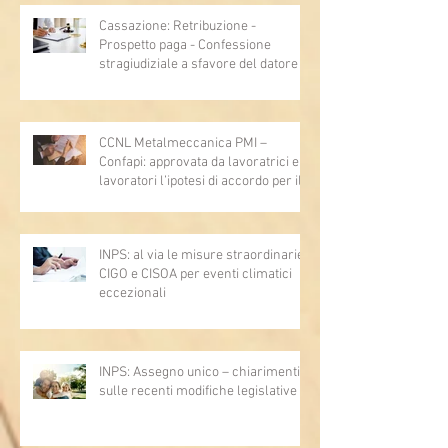
Cassazione: Retribuzione -
Prospetto paga - Confessione
stragiudiziale a sfavore del datore di
lavoro - Prova legale - Sussiste. (Cc,
articoli 1362, 2697, 2730, 2732, 2734
e 2735)
CCNL Metalmeccanica PMI –
Confapi: approvata da lavoratrici e
lavoratori l’ipotesi di accordo per il
rinnovo del CCNL
INPS: al via le misure straordinarie
CIGO e CISOA per eventi climatici
eccezionali
INPS: Assegno unico – chiarimenti
sulle recenti modifiche legislative