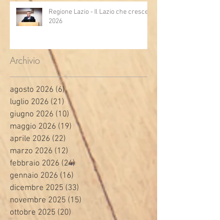
Regione Lazio - Il Lazio che cresce
2026
Archivio
agosto 2026
(6)
6 post
luglio 2026
(21)
21 post
giugno 2026
(10)
10 post
maggio 2026
(19)
19 post
aprile 2026
(22)
22 post
marzo 2026
(12)
12 post
febbraio 2026
(24)
24 post
gennaio 2026
(16)
16 post
dicembre 2025
(33)
33 post
novembre 2025
(15)
15 post
ottobre 2025
(20)
20 post