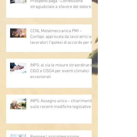
Prospetto paga - Confessione
stragiudiziale a sfavore del datore di
lavoro - Prova legale - Sussiste. (Cc,
articoli 1362, 2697, 2730, 2732, 2734
e 2735)
CCNL Metalmeccanica PMI –
Confapi: approvata da lavoratrici e
lavoratori l’ipotesi di accordo per il
rinnovo del CCNL
INPS: al via le misure straordinarie
CIGO e CISOA per eventi climatici
eccezionali
INPS: Assegno unico – chiarimenti
sulle recenti modifiche legislative
Regione Lazio:integrazione