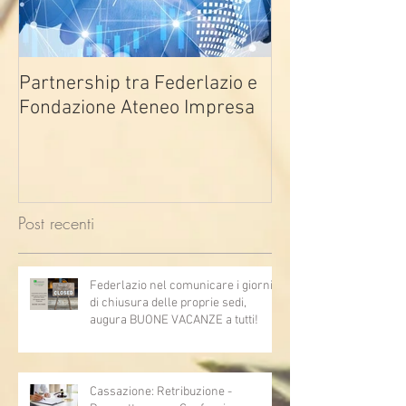
Partnership tra Federlazio e
Fondo di contra
Fondazione Ateneo Impresa
deindustrializza
2026
Post recenti
Federlazio nel comunicare i giorni
di chiusura delle proprie sedi,
augura BUONE VACANZE a tutti!
Cassazione: Retribuzione -