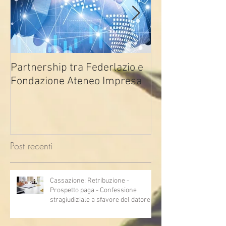
Partnership tra Federlazio e
Fondo di contra
Fondazione Ateneo Impresa
deindustrializza
2026
Post recenti
Cassazione: Retribuzione -
Prospetto paga - Confessione
stragiudiziale a sfavore del datore di
lavoro - Prova legale - Sussiste. (Cc,
articoli 1362, 2697, 2730, 2732, 2734