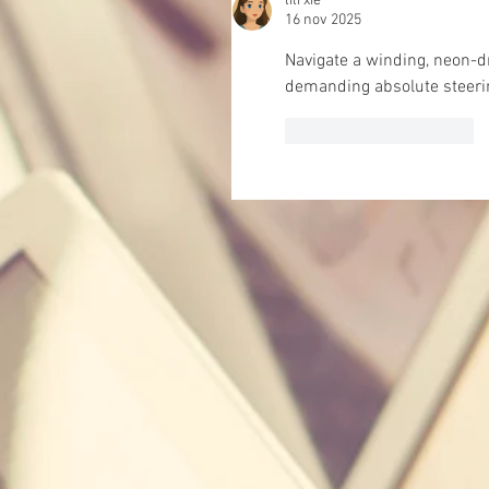
lili xie
16 nov 2025
Navigate a winding, neon-
demanding absolute steering
Mi piace
Rispondi