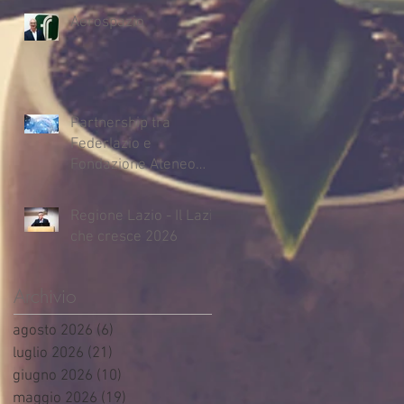
Aerospazio
Partnership tra
Federlazio e
Fondazione Ateneo
Impresa
Regione Lazio - Il Lazio
che cresce 2026
Archivio
agosto 2026
(6)
6 post
luglio 2026
(21)
21 post
giugno 2026
(10)
10 post
maggio 2026
(19)
19 post