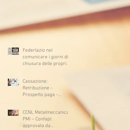
Federlazio nel
comunicare i giorni di
chiusura delle proprie
sedi, augura BUONE
VACANZE a tutti!
Cassazione:
Retribuzione -
Prospetto paga -
Confessione
stragiudiziale a
CCNL Metalmeccanica
sfavore del datore di
PMI – Confapi:
lavoro - Prova legale -
approvata da
Sussiste. (Cc, articoli