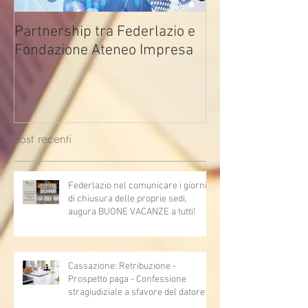
Partnership tra Federlazio e
Fondo di contra
Fondazione Ateneo Impresa
deindustrializza
2026
Post recenti
Federlazio nel comunicare i giorni
di chiusura delle proprie sedi,
augura BUONE VACANZE a tutti!
Cassazione: Retribuzione -
Prospetto paga - Confessione
stragiudiziale a sfavore del datore di
lavoro - Prova legale - Sussiste. (Cc,