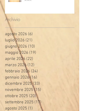
Archivio
agosto 2026
(6)
6 post
luglio 2026
(21)
21 post
giugno 2026
(10)
10 post
maggio 2026
(19)
19 post
aprile 2026
(22)
22 post
marzo 2026
(12)
12 post
febbraio 2026
(24)
24 post
gennaio 2026
(16)
16 post
dicembre 2025
(33)
33 post
novembre 2025
(15)
15 post
ottobre 2025
(20)
20 post
settembre 2025
(17)
17 post
agosto 2025
(1)
1 post