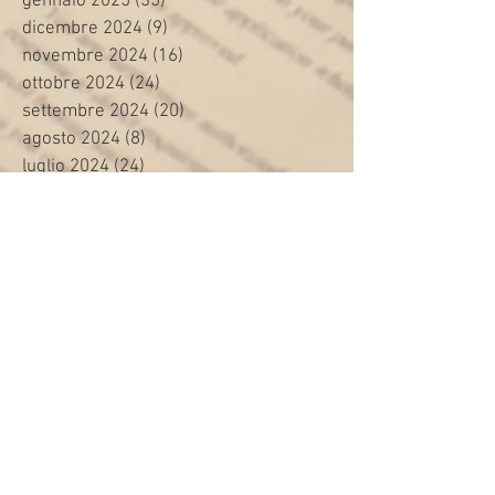
gennaio 2025
(35)
35 post
dicembre 2024
(9)
9 post
novembre 2024
(16)
16 post
ottobre 2024
(24)
24 post
settembre 2024
(20)
20 post
agosto 2024
(8)
8 post
luglio 2024
(24)
24 post
giugno 2024
(30)
30 post
maggio 2024
(13)
13 post
aprile 2024
(20)
20 post
marzo 2024
(23)
23 post
febbraio 2024
(21)
21 post
gennaio 2024
(29)
29 post
dicembre 2023
(27)
27 post
novembre 2023
(20)
20 post
ottobre 2023
(31)
31 post
settembre 2023
(31)
31 post
agosto 2023
(12)
12 post