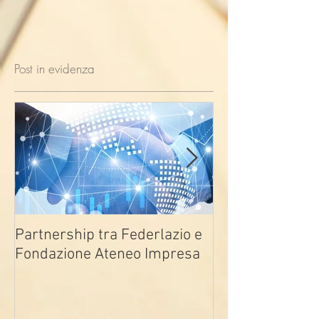
Post in evidenza
Partnership tra Federlazio e
Fondo di contra
Fondazione Ateneo Impresa
deindustrializza
2026