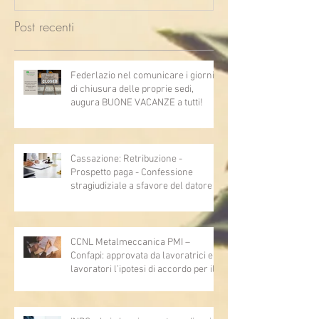
Post recenti
Federlazio nel comunicare i giorni
di chiusura delle proprie sedi,
augura BUONE VACANZE a tutti!
Cassazione: Retribuzione -
Prospetto paga - Confessione
stragiudiziale a sfavore del datore di
lavoro - Prova legale - Sussiste. (Cc,
articoli 1362, 2697, 2730, 2732, 2734
e 2735)
CCNL Metalmeccanica PMI –
Confapi: approvata da lavoratrici e
lavoratori l’ipotesi di accordo per il
rinnovo del CCNL