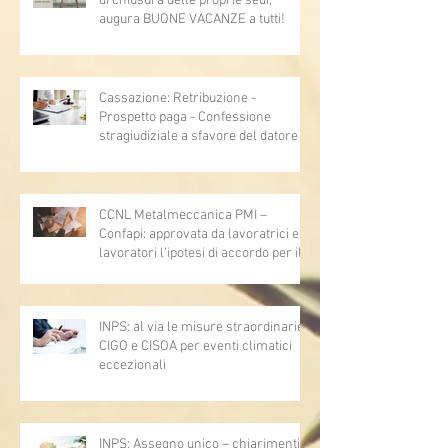
di chiusura delle proprie sedi,
augura BUONE VACANZE a tutti!
Cassazione: Retribuzione -
Prospetto paga - Confessione
stragiudiziale a sfavore del datore di
lavoro - Prova legale - Sussiste. (Cc,
articoli 1362, 2697, 2730, 2732, 2734
e 2735)
CCNL Metalmeccanica PMI –
Confapi: approvata da lavoratrici e
lavoratori l’ipotesi di accordo per il
rinnovo del CCNL
INPS: al via le misure straordinarie
CIGO e CISOA per eventi climatici
eccezionali
INPS: Assegno unico – chiarimenti