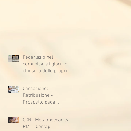
Federlazio nel
comunicare i giorni di
chiusura delle proprie
sedi, augura BUONE
VACANZE a tutti!
Cassazione:
Retribuzione -
Prospetto paga -
Confessione
stragiudiziale a
CCNL Metalmeccanica
sfavore del datore di
PMI – Confapi:
lavoro - Prova legale -