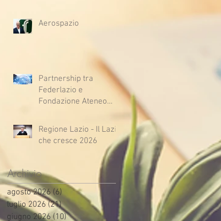
Aerospazio
Partnership tra
Federlazio e
Fondazione Ateneo
Impresa
Regione Lazio - Il Lazio
che cresce 2026
Archivio
agosto 2026
(6)
6 post
luglio 2026
(21)
21 post
giugno 2026
(10)
10 post