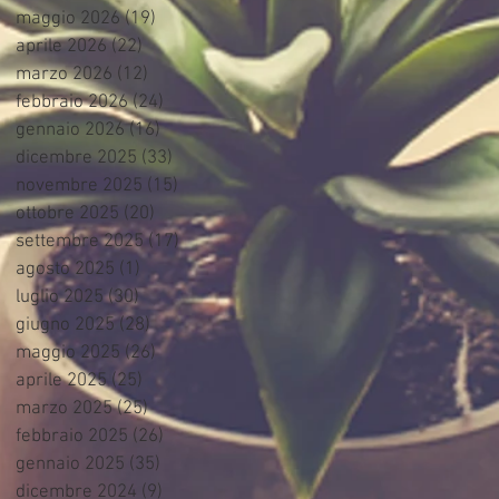
maggio 2026
(19)
19 post
aprile 2026
(22)
22 post
marzo 2026
(12)
12 post
febbraio 2026
(24)
24 post
gennaio 2026
(16)
16 post
dicembre 2025
(33)
33 post
novembre 2025
(15)
15 post
ottobre 2025
(20)
20 post
settembre 2025
(17)
17 post
agosto 2025
(1)
1 post
luglio 2025
(30)
30 post
giugno 2025
(28)
28 post
maggio 2025
(26)
26 post
aprile 2025
(25)
25 post
marzo 2025
(25)
25 post
febbraio 2025
(26)
26 post
gennaio 2025
(35)
35 post
dicembre 2024
(9)
9 post