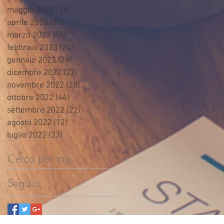
maggio 2023
(35)
35 post
aprile 2023
(30)
30 post
marzo 2023
(45)
45 post
febbraio 2023
(24)
24 post
gennaio 2023
(26)
26 post
dicembre 2022
(22)
22 post
novembre 2022
(28)
28 post
ottobre 2022
(44)
44 post
settembre 2022
(22)
22 post
agosto 2022
(12)
12 post
luglio 2022
(23)
23 post
Cerca per tag
Seguici