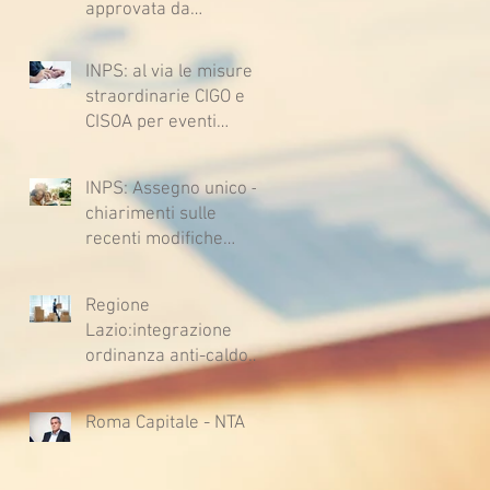
approvata da
Sussiste. (Cc, articoli
lavoratrici e lavoratori
1362, 2697, 2730,
l’ipotesi di accordo per
2732, 2734 e 2735)
INPS: al via le misure
il rinnovo del CCNL
straordinarie CIGO e
CISOA per eventi
climatici eccezionali
INPS: Assegno unico –
chiarimenti sulle
recenti modifiche
legislative
Regione
Lazio:integrazione
ordinanza anti-caldo
per l'estate 2026
Roma Capitale - NTA