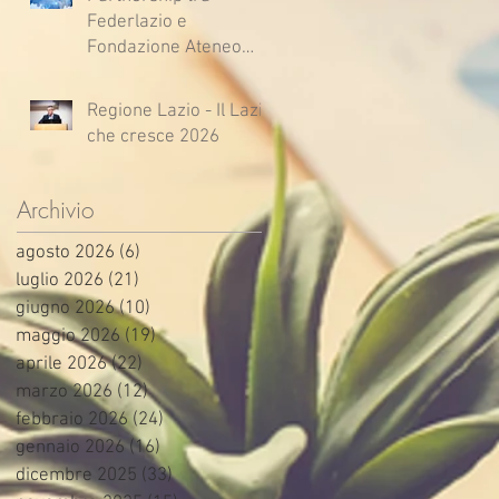
Federlazio e
Fondazione Ateneo
Impresa
Regione Lazio - Il Lazio
che cresce 2026
Archivio
agosto 2026
(6)
6 post
luglio 2026
(21)
21 post
giugno 2026
(10)
10 post
maggio 2026
(19)
19 post
aprile 2026
(22)
22 post
marzo 2026
(12)
12 post
febbraio 2026
(24)
24 post
gennaio 2026
(16)
16 post
dicembre 2025
(33)
33 post