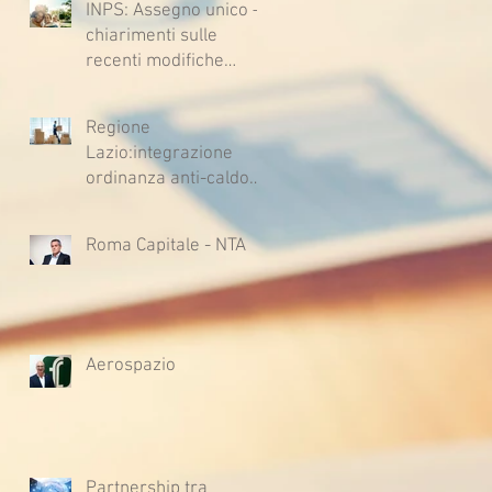
INPS: Assegno unico –
chiarimenti sulle
recenti modifiche
legislative
Regione
Lazio:integrazione
ordinanza anti-caldo
per l'estate 2026
Roma Capitale - NTA
Aerospazio
Partnership tra