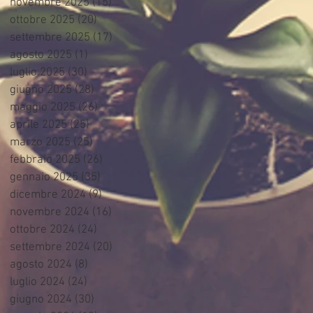
novembre 2025
(15)
15 post
ottobre 2025
(20)
20 post
settembre 2025
(17)
17 post
agosto 2025
(1)
1 post
luglio 2025
(30)
30 post
giugno 2025
(28)
28 post
maggio 2025
(26)
26 post
aprile 2025
(25)
25 post
marzo 2025
(25)
25 post
febbraio 2025
(26)
26 post
gennaio 2025
(35)
35 post
dicembre 2024
(9)
9 post
novembre 2024
(16)
16 post
ottobre 2024
(24)
24 post
settembre 2024
(20)
20 post
agosto 2024
(8)
8 post
luglio 2024
(24)
24 post
giugno 2024
(30)
30 post