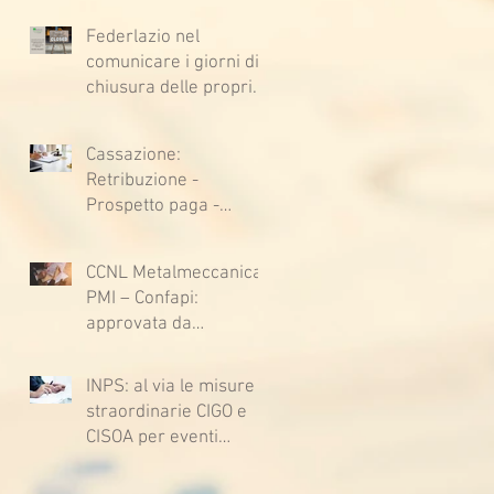
Federlazio nel
comunicare i giorni di
chiusura delle proprie
sedi, augura BUONE
VACANZE a tutti!
Cassazione:
Retribuzione -
Prospetto paga -
Confessione
stragiudiziale a
CCNL Metalmeccanica
sfavore del datore di
PMI – Confapi:
lavoro - Prova legale -
approvata da
Sussiste. (Cc, articoli
lavoratrici e lavoratori
1362, 2697, 2730,
l’ipotesi di accordo per
2732, 2734 e 2735)
INPS: al via le misure
il rinnovo del CCNL
straordinarie CIGO e
CISOA per eventi
climatici eccezionali