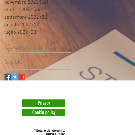
novembre 2022
(28)
28 post
ottobre 2022
(44)
44 post
settembre 2022
(22)
22 post
agosto 2022
(12)
12 post
luglio 2022
(23)
23 post
Cerca per tag
Seguici
Privacy
Cookie policy
Titolare del dominio: