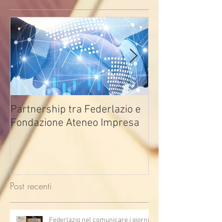
Partnership tra Federlazio e
Fondo di contra
Fondazione Ateneo Impresa
deindustrializza
2026
Post recenti
Federlazio nel comunicare i giorni