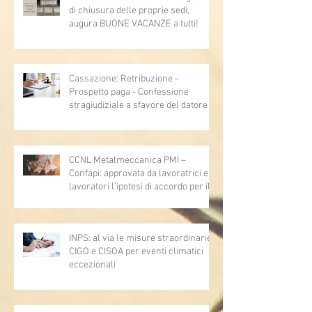
di chiusura delle proprie sedi,
augura BUONE VACANZE a tutti!
Cassazione: Retribuzione -
Prospetto paga - Confessione
stragiudiziale a sfavore del datore di
lavoro - Prova legale - Sussiste. (Cc,
articoli 1362, 2697, 2730, 2732, 2734
e 2735)
CCNL Metalmeccanica PMI –
Confapi: approvata da lavoratrici e
lavoratori l’ipotesi di accordo per il
rinnovo del CCNL
INPS: al via le misure straordinarie
CIGO e CISOA per eventi climatici
eccezionali