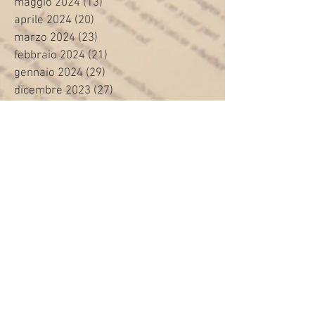
maggio 2024
(13)
13 post
aprile 2024
(20)
20 post
marzo 2024
(23)
23 post
febbraio 2024
(21)
21 post
gennaio 2024
(29)
29 post
dicembre 2023
(27)
27 post
novembre 2023
(20)
20 post
ottobre 2023
(31)
31 post
settembre 2023
(31)
31 post
agosto 2023
(12)
12 post
luglio 2023
(32)
32 post
giugno 2023
(35)
35 post
maggio 2023
(35)
35 post
aprile 2023
(30)
30 post
marzo 2023
(45)
45 post
febbraio 2023
(24)
24 post
gennaio 2023
(26)
26 post
dicembre 2022
(22)
22 post