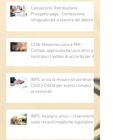
Cassazione: Retribuzione -
Prospetto paga - Confessione
stragiudiziale a sfavore del datore di
lavoro - Prova legale - Sussiste. (Cc,
articoli 1362, 2697, 2730, 2732, 2734
e 2735)
CCNL Metalmeccanica PMI –
Confapi: approvata da lavoratrici e
lavoratori l’ipotesi di accordo per il
rinnovo del CCNL
INPS: al via le misure straordinarie
CIGO e CISOA per eventi climatici
eccezionali
INPS: Assegno unico – chiarimenti
sulle recenti modifiche legislative