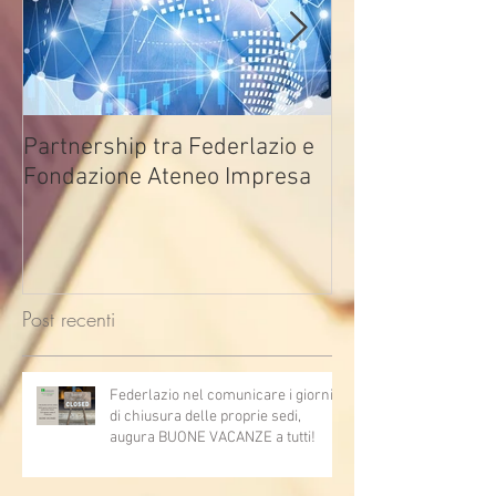
Partnership tra Federlazio e
Fondo di contra
Fondazione Ateneo Impresa
deindustrializza
2026
Post recenti
Federlazio nel comunicare i giorni
di chiusura delle proprie sedi,
augura BUONE VACANZE a tutti!