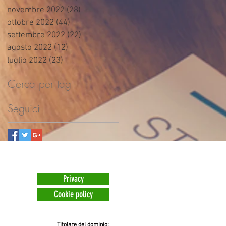
novembre 2022
(28)
28 post
ottobre 2022
(44)
44 post
settembre 2022
(22)
22 post
agosto 2022
(12)
12 post
luglio 2022
(23)
23 post
Cerca per tag
Seguici
Privacy
Cookie policy
Titolare del dominio: