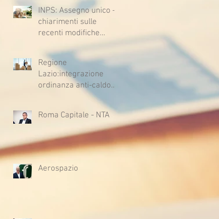
INPS: Assegno unico –
chiarimenti sulle
recenti modifiche
legislative
Regione
Lazio:integrazione
ordinanza anti-caldo
per l'estate 2026
Roma Capitale - NTA
Aerospazio