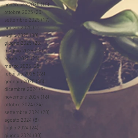
novembre 2025
(15)
15 post
ottobre 2025
(20)
20 post
settembre 2025
(17)
17 post
agosto 2025
(1)
1 post
luglio 2025
(30)
30 post
giugno 2025
(28)
28 post
maggio 2025
(26)
26 post
aprile 2025
(25)
25 post
marzo 2025
(25)
25 post
febbraio 2025
(26)
26 post
gennaio 2025
(35)
35 post
dicembre 2024
(9)
9 post
novembre 2024
(16)
16 post
ottobre 2024
(24)
24 post
settembre 2024
(20)
20 post
agosto 2024
(8)
8 post
luglio 2024
(24)
24 post
giugno 2024
(30)
30 post