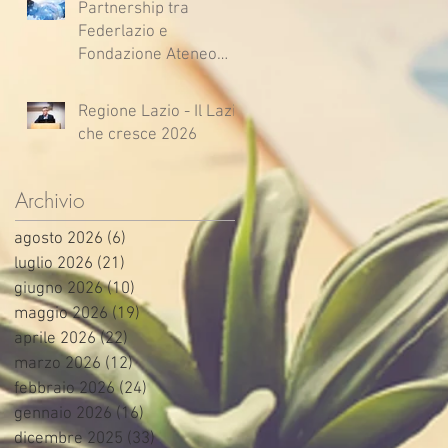
Partnership tra
Federlazio e
Fondazione Ateneo
Impresa
Regione Lazio - Il Lazio
che cresce 2026
Archivio
agosto 2026
(6)
6 post
luglio 2026
(21)
21 post
giugno 2026
(10)
10 post
maggio 2026
(19)
19 post
aprile 2026
(22)
22 post
marzo 2026
(12)
12 post
febbraio 2026
(24)
24 post
gennaio 2026
(16)
16 post
dicembre 2025
(33)
33 post