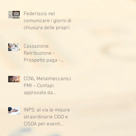
Federlazio nel
comunicare i giorni di
chiusura delle proprie
sedi, augura BUONE
VACANZE a tutti!
Cassazione:
Retribuzione -
Prospetto paga -
Confessione
stragiudiziale a
CCNL Metalmeccanica
sfavore del datore di
PMI – Confapi:
lavoro - Prova legale -
approvata da
Sussiste. (Cc, articoli
lavoratrici e lavoratori
1362, 2697, 2730,
l’ipotesi di accordo per
2732, 2734 e 2735)
INPS: al via le misure
il rinnovo del CCNL
straordinarie CIGO e
CISOA per eventi
climatici eccezionali