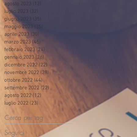
agosto 2023
(12)
12 post
luglio 2023
(32)
32 post
giugno 2023
(35)
35 post
maggio 2023
(35)
35 post
aprile 2023
(30)
30 post
marzo 2023
(45)
45 post
febbraio 2023
(24)
24 post
gennaio 2023
(26)
26 post
dicembre 2022
(22)
22 post
novembre 2022
(28)
28 post
ottobre 2022
(44)
44 post
settembre 2022
(22)
22 post
agosto 2022
(12)
12 post
luglio 2022
(23)
23 post
Cerca per tag
Seguici