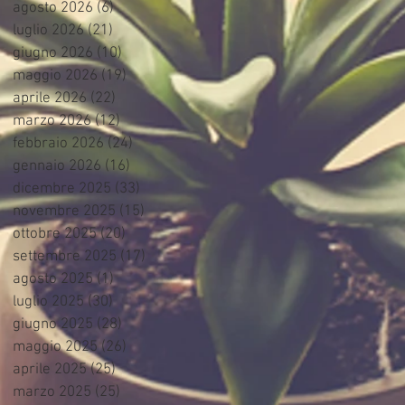
agosto 2026
(6)
6 post
luglio 2026
(21)
21 post
giugno 2026
(10)
10 post
maggio 2026
(19)
19 post
aprile 2026
(22)
22 post
marzo 2026
(12)
12 post
febbraio 2026
(24)
24 post
gennaio 2026
(16)
16 post
dicembre 2025
(33)
33 post
novembre 2025
(15)
15 post
ottobre 2025
(20)
20 post
settembre 2025
(17)
17 post
agosto 2025
(1)
1 post
luglio 2025
(30)
30 post
giugno 2025
(28)
28 post
maggio 2025
(26)
26 post
aprile 2025
(25)
25 post
marzo 2025
(25)
25 post