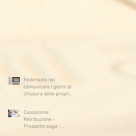
Federlazio nel
comunicare i giorni di
chiusura delle proprie
sedi, augura BUONE
VACANZE a tutti!
Cassazione:
Retribuzione -
Prospetto paga -
Confessione