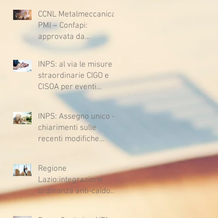
stragiudiziale a
CCNL Metalmeccanica
sfavore del datore di
PMI – Confapi:
lavoro - Prova legale -
approvata da
Sussiste. (Cc, articoli
lavoratrici e lavoratori
1362, 2697, 2730,
l’ipotesi di accordo per
2732, 2734 e 2735)
INPS: al via le misure
il rinnovo del CCNL
straordinarie CIGO e
CISOA per eventi
climatici eccezionali
INPS: Assegno unico –
chiarimenti sulle
recenti modifiche
legislative
Regione
Lazio:integrazione
ordinanza anti-caldo
per l'estate 2026