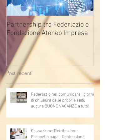
Partnership tra Federlazio e
Fondo di contra
Fondazione Ateneo Impresa
deindustrializza
2026
Post recenti
Federlazio nel comunicare i giorni
di chiusura delle proprie sedi,
augura BUONE VACANZE a tutti!
Cassazione: Retribuzione -
Prospetto paga - Confessione