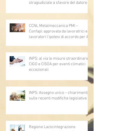
stragiudiziale a sfavore del datore di
lavoro - Prova legale - Sussiste. (Cc,
articoli 1362, 2697, 2730, 2732, 2734
e 2735)
CCNL Metalmeccanica PMI –
Confapi: approvata da lavoratrici e
lavoratori l’ipotesi di accordo per il
rinnovo del CCNL
INPS: al via le misure straordinarie
CIGO e CISOA per eventi climatici
eccezionali
INPS: Assegno unico – chiarimenti
sulle recenti modifiche legislative
Regione Lazio:integrazione