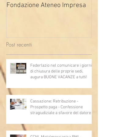
Fondazione Ateneo Impresa
deindustrializza
2026
Post recenti
Federlazio nel comunicare i giorni
di chiusura delle proprie sedi,
augura BUONE VACANZE a tutti!
Cassazione: Retribuzione -
Prospetto paga - Confessione
stragiudiziale a sfavore del datore di
lavoro - Prova legale - Sussiste. (Cc,
articoli 1362, 2697, 2730, 2732, 2734
e 2735)