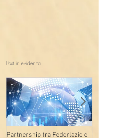
Post in evidenza
Partnership tra Federlazio e
Fondo di contra