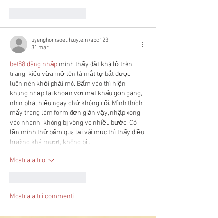
Mi piace
Rispondi
uyenghomsoet.h.uy.e.n+abc123
31 mar
bet88 đăng nhập
 mình thấy đặt khá lộ trên 
trang, kiểu vừa mở lên là mắt tự bắt được 
luôn nên khỏi phải mò. Bấm vào thì hiện 
khung nhập tài khoản với mật khẩu gọn gàng, 
nhìn phát hiểu ngay chứ không rối. Mình thích 
mấy trang làm form đơn giản vậy, nhập xong 
vào nhanh, không bị vòng vo nhiều bước. Có 
lần mình thử bấm qua lại vài mục thì thấy điều 
hướng khá mượt, không bị…
Mostra altro
Mi piace
Rispondi
Mostra altri commenti