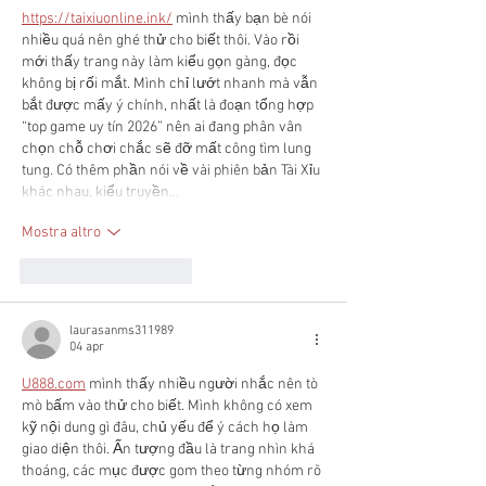
https://taixiuonline.ink/
 mình thấy bạn bè nói 
nhiều quá nên ghé thử cho biết thôi. Vào rồi 
mới thấy trang này làm kiểu gọn gàng, đọc 
không bị rối mắt. Mình chỉ lướt nhanh mà vẫn 
bắt được mấy ý chính, nhất là đoạn tổng hợp 
“top game uy tín 2026” nên ai đang phân vân 
chọn chỗ chơi chắc sẽ đỡ mất công tìm lung 
tung. Có thêm phần nói về vài phiên bản Tài Xỉu 
khác nhau, kiểu truyền…
Mostra altro
Mi piace
Rispondi
laurasanms311989
04 apr
U888.com
 mình thấy nhiều người nhắc nên tò 
mò bấm vào thử cho biết. Mình không có xem 
kỹ nội dung gì đâu, chủ yếu để ý cách họ làm 
giao diện thôi. Ấn tượng đầu là trang nhìn khá 
thoáng, các mục được gom theo từng nhóm rõ 