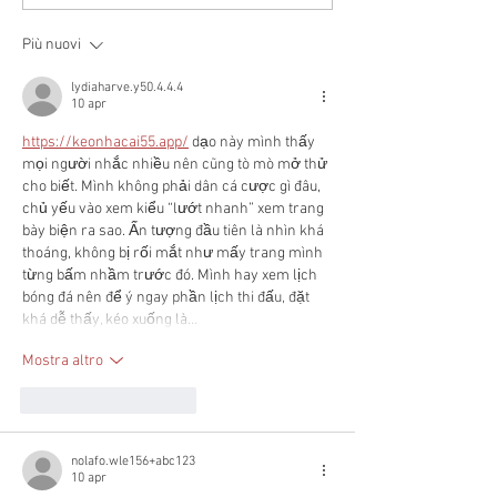
Più nuovi
lydiaharve.y50.4.4.4
10 apr
https://keonhacai55.app/
 dạo này mình thấy 
mọi người nhắc nhiều nên cũng tò mò mở thử 
cho biết. Mình không phải dân cá cược gì đâu, 
chủ yếu vào xem kiểu “lướt nhanh” xem trang 
bày biện ra sao. Ấn tượng đầu tiên là nhìn khá 
thoáng, không bị rối mắt như mấy trang mình 
từng bấm nhầm trước đó. Mình hay xem lịch 
bóng đá nên để ý ngay phần lịch thi đấu, đặt 
khá dễ thấy, kéo xuống là…
Mostra altro
Mi piace
Rispondi
nolafo.wle156+abc123
10 apr