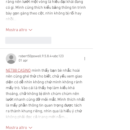
ràng nên lướt một vòng là hiểu đại khái đang 
có gì. Mình cũng thích kiểu bảng thông tin trình 
bày gọn gàng theo cột, nhìn không bị rối hay 
nhồi…
Mostra altro
Mi piace
Rispondi
robert50powell.9.5.8.4+abc123
01 apr
NET88 CASINO
 mình thấy bạn bè nhắc hoài 
nên cũng ghé thử cho biết, chủ yếu xem giao 
diện có dễ nhìn không chứ mình không rành 
mấy trò. Vào cái là thấy họ làm kiểu khá 
thoáng, chữ không bị dính chùm chùm nên 
lướt nhanh cũng đỡ mỏi mắt. Mình thích nhất 
là mấy phần thông tin quan trọng được tách 
ra thành khung riêng, nhìn qua là hiểu ý chứ 
không phải đọc cả trang mới nắm.…
Mostra altro