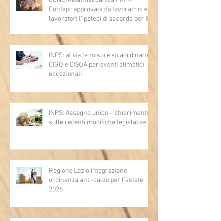
CCNL Metalmeccanica PMI –
Confapi: approvata da lavoratrici e
lavoratori l’ipotesi di accordo per il
rinnovo del CCNL
INPS: al via le misure straordinarie
CIGO e CISOA per eventi climatici
eccezionali
INPS: Assegno unico – chiarimenti
sulle recenti modifiche legislative
Regione Lazio:integrazione
ordinanza anti-caldo per l'estate
2026