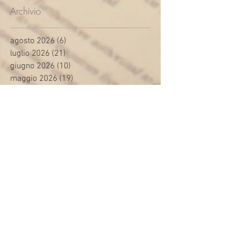
Archivio
agosto 2026
(6)
6 post
luglio 2026
(21)
21 post
giugno 2026
(10)
10 post
maggio 2026
(19)
19 post
aprile 2026
(22)
22 post
marzo 2026
(12)
12 post
febbraio 2026
(24)
24 post
gennaio 2026
(16)
16 post
dicembre 2025
(33)
33 post
novembre 2025
(15)
15 post
ottobre 2025
(20)
20 post
settembre 2025
(17)
17 post
agosto 2025
(1)
1 post
luglio 2025
(30)
30 post
giugno 2025
(28)
28 post