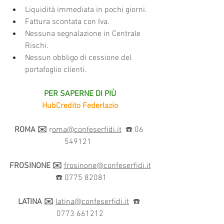
Liquidità immediata in pochi giorni.
Fattura scontata con Iva.
Nessuna segnalazione in Centrale 
Rischi.
Nessun obbligo di cessione del 
portafoglio clienti.
PER SAPERNE DI PIÙ
HubCredito Federlazio
ROMA ✉️
r
oma@confeserfidi.it
  ☎️ 06 
549121 
FROSINONE
✉️
frosinone@confeserfidi.it
  ☎️ 0775 82081 
LATINA
✉️
latina@confeserfidi.it
  ☎️ 
0773 661212