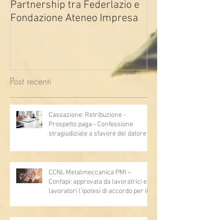
Partnership tra Federlazio e
Fondo di contra
Fondazione Ateneo Impresa
deindustrializza
2026
Post recenti
Cassazione: Retribuzione -
Prospetto paga - Confessione
stragiudiziale a sfavore del datore di
lavoro - Prova legale - Sussiste. (Cc,
articoli 1362, 2697, 2730, 2732, 2734
e 2735)
CCNL Metalmeccanica PMI –
Confapi: approvata da lavoratrici e
lavoratori l’ipotesi di accordo per il
rinnovo del CCNL