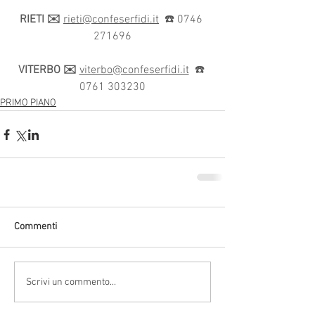
RIETI ✉️
rieti@confeserfidi.it
  ☎️ 0746 
271696
VITERBO ✉️
viterbo@confeserfidi.it
  ☎️ 
0761 303230
PRIMO PIANO
Commenti
Scrivi un commento...