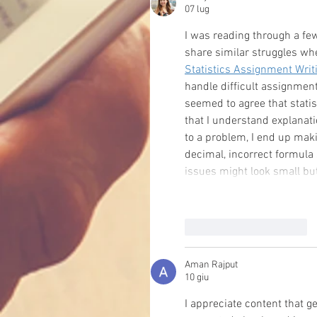
07 lug
I was reading through a fe
share similar struggles whe
Statistics Assignment Writ
handle difficult assignmen
seemed to agree that statist
that I understand explanat
to a problem, I end up mak
decimal, incorrect formula
issues might look small bu
Mi piace
Rispondi
Aman Rajput
10 giu
I appreciate content that ge