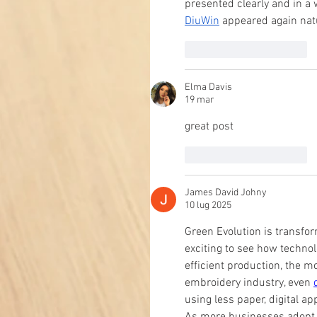
presented clearly and in a 
DiuWin
 appeared again nat
Mi piace
Rispondi
Elma Davis
19 mar
great post
Mi piace
Rispondi
James David Johny
10 lug 2025
Green Evolution is transform
exciting to see how technol
efficient production, the m
embroidery industry, even 
using less paper, digital a
As more businesses adopt 