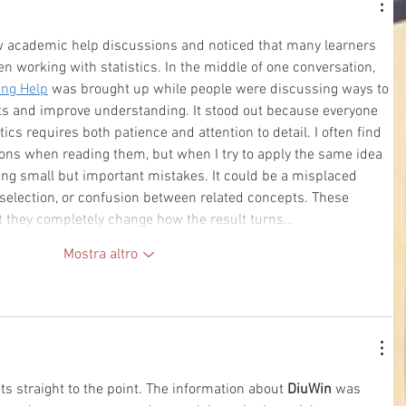
w academic help discussions and noticed that many learners 
n working with statistics. In the middle of one conversation, 
ing Help
 was brought up while people were discussing ways to 
ts and improve understanding. It stood out because everyone 
ics requires both patience and attention to detail. I often find 
ions when reading them, but when I try to apply the same idea 
ing small but important mistakes. It could be a misplaced 
 selection, or confusion between related concepts. These 
t they completely change how the result turns…
Mostra altro
ts straight to the point. The information about 
DiuWin
 was 