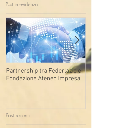
Post in evidenza
Partnership tra Federlazio e
Fondo di contra
Fondazione Ateneo Impresa
deindustrializza
2026
Post recenti