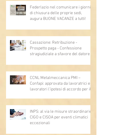
Federlazio nel comunicare i giorni
di chiusura delle proprie sedi,
augura BUONE VACANZE a tutti!
Cassazione: Retribuzione -
Prospetto paga - Confessione
stragiudiziale a sfavore del datore di
lavoro - Prova legale - Sussiste. (Cc,
articoli 1362, 2697, 2730, 2732, 2734
e 2735)
CCNL Metalmeccanica PMI –
Confapi: approvata da lavoratrici e
lavoratori l’ipotesi di accordo per il
rinnovo del CCNL
INPS: al via le misure straordinarie
CIGO e CISOA per eventi climatici
eccezionali